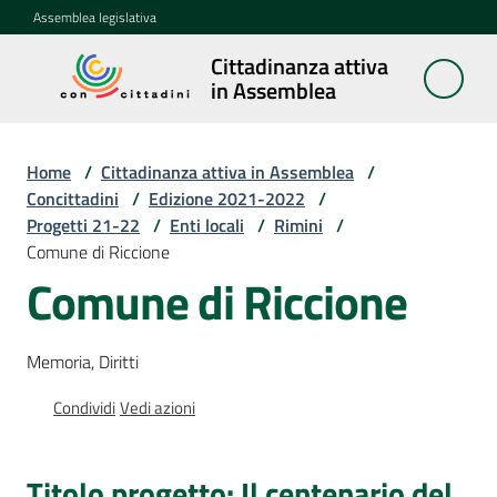
Vai al contenuto
Vai alla navigazione
Vai al footer
Assemblea legislativa
Cittadinanza attiva
Cittadinanza
in Assemblea
attiva in
Assemblea
Home
/
Cittadinanza attiva in Assemblea
/
Concittadini
/
Edizione 2021-2022
/
Progetti 21-22
/
Enti locali
/
Rimini
/
Concittadini
Comune di Riccione
Menu selezionato
Comune di Riccione
Porte
aperte
in
Memoria, Diritti
Assemblea
Condividi
Vedi azioni
Mostre
itineranti
Titolo progetto: Il centenario del