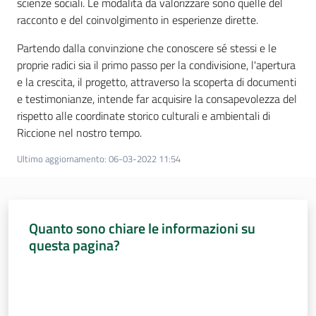
scienze sociali. Le modalità da valorizzare sono quelle del
racconto e del coinvolgimento in esperienze dirette.
Assemblea
Partendo dalla convinzione che conoscere sé stessi e le
Attività
proprie radici sia il primo passo per la condivisione, l'apertura
e la crescita, il progetto, attraverso la scoperta di documenti
Argomenti
e testimonianze, intende far acquisire la consapevolezza del
rispetto alle coordinate storico culturali e ambientali di
Riccione nel nostro tempo.
Per i media
Ultimo aggiornamento
:
06-03-2022 11:54
Per i cittadini
Quanto sono chiare le informazioni su
questa pagina?
Valuta da 1 a 5 stelle