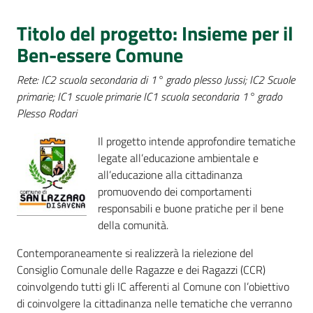
Percorsi
sulla
Titolo del progetto: Insieme per il
memoria
Ben-essere Comune
Rete: IC2 scuola secondaria di 1° grado plesso Jussi; IC2 Scuole
primarie; IC1 scuole primarie IC1 scuola secondaria 1° grado
Seguici
Plesso Rodari
su
Il progetto intende approfondire tematiche
legate all’educazione ambientale e
all’educazione alla cittadinanza
promuovendo dei comportamenti
responsabili e buone pratiche per il bene
della comunità.
Contemporaneamente si realizzerà la rielezione del
Consiglio Comunale delle Ragazze e dei Ragazzi (CCR)
Assemblea
coinvolgendo tutti gli IC afferenti al Comune con l’obiettivo
legislativa
di coinvolgere la cittadinanza nelle tematiche che verranno