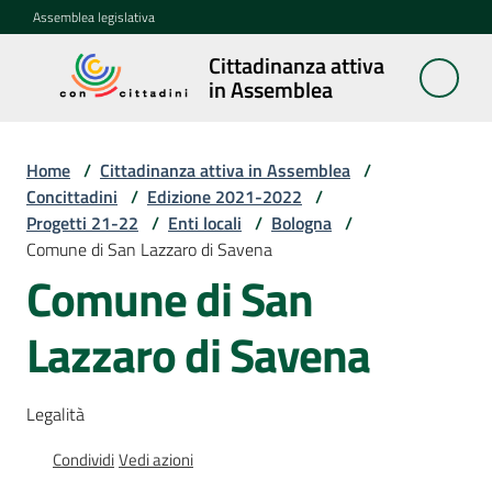
Vai al contenuto
Vai alla navigazione
Vai al footer
Assemblea legislativa
Cittadinanza attiva
Cittadinanza
in Assemblea
attiva in
Assemblea
Home
/
Cittadinanza attiva in Assemblea
/
Concittadini
/
Edizione 2021-2022
/
Progetti 21-22
/
Enti locali
/
Bologna
/
Concittadini
Comune di San Lazzaro di Savena
Menu selezionato
Comune di San
Porte
aperte
Lazzaro di Savena
in
Assemblea
Legalità
Mostre
itineranti
Condividi
Vedi azioni