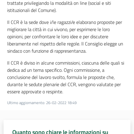
trattate privilegiando la modalità on line (social e siti
istituzionali del Comune).
Assemblea
Il CCR è la sede dove i/le ragazzi/e elaborano proposte per
Attività
migliorare la città in cui vivono, per esprimere le loro
opinioni, per confrontare le loro idee e per discutere
Argomenti
liberamente nel rispetto delle regole. ll Consiglio elegge un
sindaco con funzione di rappresentanza.
Per i media
Il CCR è diviso in alcune commissioni, ciascuna delle quali si
dedica ad un tema specifico. Ogni commissione, a
conclusione del lavoro svolto, formula le proposte che,
Per i cittadini
durante le sedute plenarie del CCR, vengono valutate per
essere approvate o respinte.
Ultimo aggiornamento
:
26-02-2022 18:49
Quanto sono chiare le informazioni su