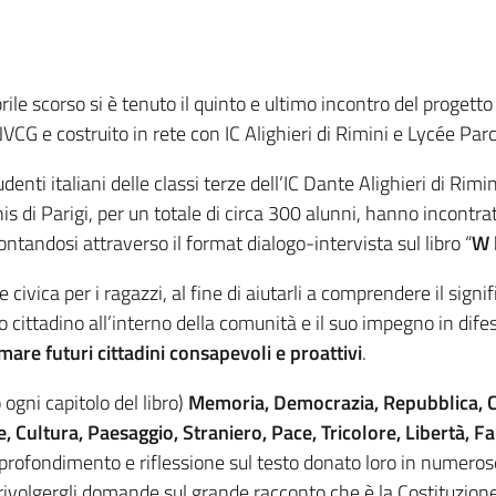
prile scorso si è tenuto il quinto e ultimo incontro del progetto
VCG e costruito in rete con IC Alighieri di Rimini e Lycée Parc 
udenti italiani delle classi terze dell’IC Dante Alighieri di Ri
is di Parigi, per un totale di circa 300 alunni, hanno incontrat
ontandosi attraverso il format dialogo-intervista sul libro “
W 
vica per i ragazzi, al fine di aiutarli a comprendere il signifi
lo cittadino all’interno della comunità e il suo impegno in dife
mare futuri cittadini consapevoli e proattivi
.
 ogni capitolo del libro)
Memoria, Democrazia, Repubblica, Cos
 Cultura, Paesaggio, Straniero, Pace, Tricolore, Libertà, Fa
approfondimento e riflessione sul testo donato loro in numer
 rivolgergli domande sul grande racconto che è la Costituzione