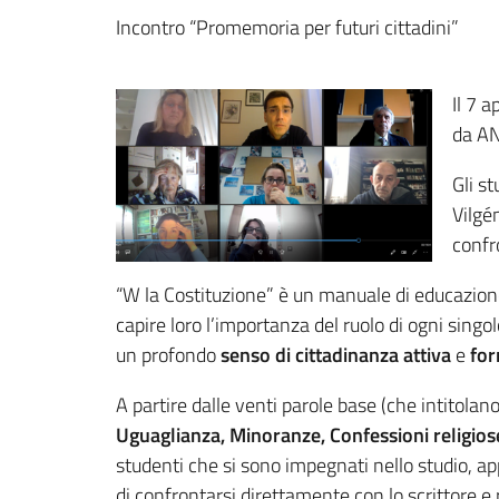
Incontro “Promemoria per futuri cittadini”
Il 7 a
da AN
Gli st
Vilgén
confr
“W la Costituzione” è un manuale di educazione ci
capire loro l’importanza del ruolo di ogni singo
un profondo
senso di cittadinanza attiva
e
for
A partire dalle venti parole base (che intitolano
Uguaglianza, Minoranze, Confessioni religiose,
studenti che si sono impegnati nello studio, 
di confrontarsi direttamente con lo scrittore e