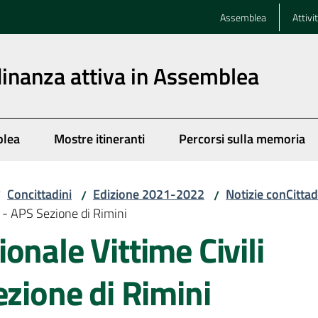
Assemblea
Attivi
dinanza attiva in Assemblea
blea
Mostre itineranti
Percorsi sulla memoria
Concittadini
Edizione 2021-2022
Notizie conCitta
/
/
/
a - APS Sezione di Rimini
onale Vittime Civili
ezione di Rimini