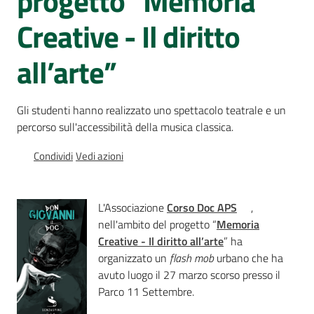
progetto “Memoria
Percorsi
Creative - Il diritto
sulla
memoria
all’arte”
Seguici
Gli studenti hanno realizzato uno spettacolo teatrale e un
su
percorso sull'accessibilità della musica classica.
Condividi
Vedi azioni
L'Associazione
Corso Doc APS
,
nell'ambito del progetto “
Memoria
Creative - Il diritto all’arte
” ha
organizzato un
flash mob
urbano che ha
avuto luogo il 27 marzo scorso presso il
Assemblea
Parco 11 Settembre.
legislativa