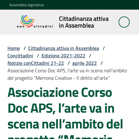
Vai al contenuto
Vai alla navigazione
Vai al footer
Assemblea legislativa
Cittadinanza attiva
Cittadinanza
in Assemblea
attiva in
Assemblea
Home
/
Cittadinanza attiva in Assemblea
/
Concittadini
/
Edizione 2021-2022
/
Notizie conCittadini 21-22
/
aprile 2022
/
Concittadini
Associazione Corso Doc APS, l’arte va in scena nell’ambito
Menu selezionato
del progetto “Memoria Creative - Il diritto all’arte”
Porte
Associazione Corso
aperte
in
Doc APS, l’arte va in
Assemblea
scena nell’ambito del
Mostre
itineranti