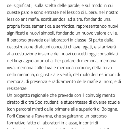
dei significati, sulla scelta delle parole, e sul modo in cui
Assemblea
queste parole sono entrate nel lessico di Libera, nel nostro
lessico antimafia, sostituendosi ad altre, fondando una
Attività
propria forza semantica e semiotica, rappresentando nuovi
significati e nuovi simboli, fondando un nuovo valore civile.
Il percorso prevede dei laboratori in classe. Si parte dalla
Argomenti
decostruzione di alcuni concetti chiave legati, e si arriverà
alla costruzione insieme dei nuovi concetti oggi consolidati
Per i media
nel linguaggio antimafia. Per parlare di memoria, memoria
viva, memoria collettiva e memoria comune, della forza
della memoria, di giustizia e verità, del ruolo dei testimoni di
Per i cittadini
memoria, di presenza e radicamento delle mafie al nord, e di
resistenze.
Un progetto regionale che prevede con il coinvolgimento
diretto di oltre 5oo studenti e studentesse di diverse scuole
(con percorsi mirati dalle primarie alle superiori) di Bologna,
Forlì Cesena e Ravenna, che seguiranno un percorso
formativo fatto di laboratori in classe, incontri di