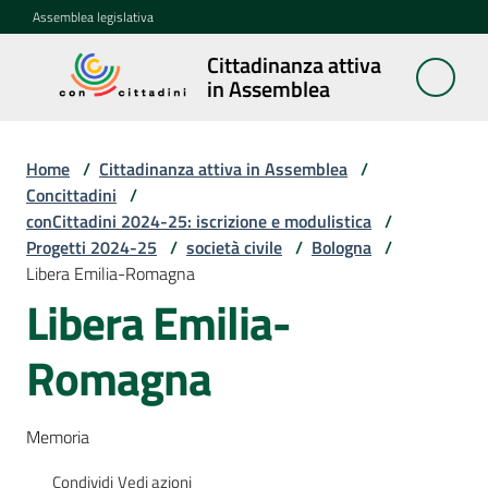
Vai al contenuto
Vai alla navigazione
Vai al footer
Assemblea legislativa
Cittadinanza attiva
Cittadinanza
in Assemblea
attiva in
Assemblea
Home
/
Cittadinanza attiva in Assemblea
/
Concittadini
/
conCittadini 2024-25: iscrizione e modulistica
/
Concittadini
Progetti 2024-25
Menu selezionato
/
società civile
/
Bologna
/
Libera Emilia-Romagna
Porte
Libera Emilia-
aperte
in
Romagna
Assemblea
Mostre
Memoria
itineranti
Condividi
Vedi azioni