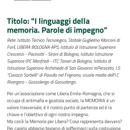
Percorsi
sulla
memoria
Titolo: "I linguaggi della
memoria. Parole di impegno"
Rete: Istituto Tecnico Tecnologico, Statale Guglielmo Marconi di
Seguici
Forlì, LIBERA BOLOGNA APS, Istituto di Istruzione Superiore
su
Crescenzi - Pacinotti - Sirani di Bologna, Istituto Istruzione
Superiore IPC Manfredi - ITC Tanari di Bologna, Istituto di
Istruzione Superiore Archimede di San Giovanni inPersiceto, I.S.
“Cavazzi Sorbelli” di Pavullo nel Frignano, scuola media dell'I.C
Rivergaro - Gossolengo di Gossolengo.
Per un’associazione come Libera Emila-Romagna, che si
occupa di antimafia e giustizia sociale, la MEMORIA è un
valore trasversale, è il nostro punto di partenza ed è la
chiave e l’obiettivo di ogni nostro impegno.
Assemblea
Ma cos’è la Memoria per Libera? Cosa rappresenta davvero?
legislativa
Per capirlo abbiamo bisogno di soffermarci sulla costruzione