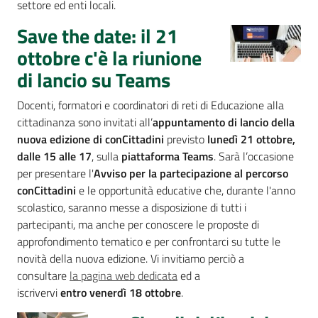
settore ed enti locali.
Assemblea
Save the date: il 21
ottobre c'è la riunione
Attività
di lancio su Teams
Argomenti
Docenti, formatori e coordinatori di reti di Educazione alla
cittadinanza sono invitati all’
appuntamento di lancio della
Per i media
nuova edizione di conCittadini
previsto
lunedì 21 ottobre,
dalle 15 alle 17
, sulla
piattaforma Teams
. Sarà l’occasione
per presentare l'
Avviso per la partecipazione al percorso
Per i cittadini
conCittadini
e le opportunità educative che, durante l'anno
scolastico, saranno messe a disposizione di tutti i
partecipanti, ma anche per conoscere le proposte di
approfondimento tematico e per confrontarci su tutte le
novità della nuova edizione. Vi invitiamo perciò a
consultare
la pagina web dedicata
ed a
iscrivervi
entro venerdì 18 ottobre
.