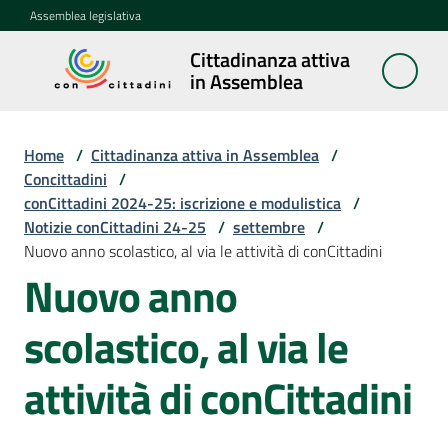
Vai al contenuto
Vai alla navigazione
Vai al footer
Assemblea legislativa
Cittadinanza attiva
Cittadinanza
in Assemblea
attiva in
Assemblea
Home
/
Cittadinanza attiva in Assemblea
/
Concittadini
/
conCittadini 2024-25: iscrizione e modulistica
/
Concittadini
Notizie conCittadini 24-25
Menu selezionato
/
settembre
/
Nuovo anno scolastico, al via le attività di conCittadini
Porte
Nuovo anno
aperte
in
scolastico, al via le
Assemblea
attività di conCittadini
Mostre
itineranti