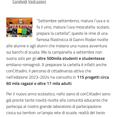
Condividi
Vedi azioni
Percorsi
sulla
memoria
“Settembre settembrino, matura l’uva e si
fa il vino, matura l’uva moscatella: scolaro,
prepara la cartella!”, queste le rime di una
Seguici
famosa filastrocca di Gianni Rodari rivolte
su
alle alunne e agli alunni che iniziano una nuova avventura
sui banchi di scuola. Ma la campanella a settembre non
suona solo per gli
oltre 500mila studenti e studentesse
emiliano-romagnoli. A preparare la cartella è infatti anche
conCittadini, il percorso di cittadinanza attiva che
nell’edizione 2023-2024 ha coinvolto in
115 progetti circa
60 mila ragazzi e oltre 17 mila adulti
.
Per il nuovo anno scolastico, nello zaino di conCittadini sono
già pronte tante novità rivolte alla comunità educante che
partecipa al nostro grande laboratorio di partecipazione
Assemblea
legislativa
civica sui territori: un’ampia rete di scuole, realtà del terzo