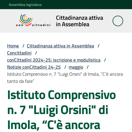
Vai al contenuto
Vai alla navigazione
Vai al footer
Assemblea legislativa
Cittadinanza attiva
Cittadinanza
in Assemblea
attiva in
Assemblea
Home
/
Cittadinanza attiva in Assemblea
/
Concittadini
/
conCittadini 2024-25: iscrizione e modulistica
/
Concittadini
Notizie conCittadini 24-25
Menu selezionato
/
maggio
/
Istituto Comprensivo n. 7 "Luigi Orsini" di Imola, “C'è ancora
Porte
tanto da fare”
aperte
Istituto Comprensivo
in
Assemblea
n. 7 "Luigi Orsini" di
Mostre
Imola, “C'è ancora
itineranti