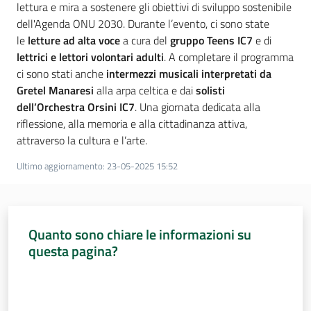
lettura e mira a sostenere gli obiettivi di sviluppo sostenibile
dell'Agenda ONU 2030. Durante l’evento, ci sono state
Assemblea
le
letture ad alta voce
a cura del
gruppo Teens IC7
e di
lettrici e lettori volontari adulti
. A completare il programma
Attività
ci sono stati anche
intermezzi musicali interpretati da
Gretel Manaresi
alla arpa celtica e dai
solisti
Argomenti
dell’Orchestra Orsini IC7
. Una giornata dedicata alla
riflessione, alla memoria e alla cittadinanza attiva,
Per i media
attraverso la cultura e l’arte.
Ultimo aggiornamento
:
23-05-2025 15:52
Per i cittadini
Quanto sono chiare le informazioni su
questa pagina?
Valuta da 1 a 5 stelle