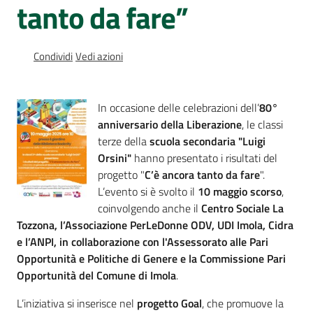
tanto da fare”
Percorsi
sulla
memoria
Condividi
Vedi azioni
Seguici
In occasione delle celebrazioni dell’
80°
su
anniversario della Liberazione
, le classi
terze della
scuola secondaria "Luigi
Orsini"
hanno presentato i risultati del
progetto "
C’è ancora tanto da fare
".
L’evento si è svolto il
10 maggio scorso
,
coinvolgendo anche il
Centro Sociale La
Tozzona, l’Associazione PerLeDonne ODV, UDI Imola, Cidra
e l’ANPI, in collaborazione con l'Assessorato alle Pari
Opportunità e Politiche di Genere e la Commissione Pari
Opportunità del Comune di Imola
.
Assemblea
legislativa
L’iniziativa si inserisce nel
progetto Goal
, che promuove la