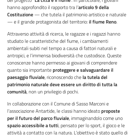
del progetto “
La città e il fiume
”. In particolare, i giovani
hanno approfondito il rapporto tra l’
articolo 9 della
Assemblea
Costituzione
— che tutela il patrimonio artistico e naturale
— e il grande protagonista del territorio:
il fiume Reno
.
Attività
Attraverso attività di ricerca, le ragazze e i ragazzi hanno
studiato le caratteristiche del fiume, i cambiamenti
Argomenti
ambientali subiti nel tempo a causa di fattori naturali e
antropici, e l’immensa biodiversità che custodisce. Queste
Per i media
conoscenze hanno permesso ai giovani di comprendere
quanto sia importante
proteggere e salvaguardare il
paesaggio fluviale
, riconoscendo che
la tutela del
Per i cittadini
patrimonio naturale deve essere un diritto di tutta la
comunità
, non un privilegio di pochi.
In collaborazione con il Comune di Sasso Marconi e
l'associazione Antartide, le classi hanno ideato
proposte
per il futuro del parco fluviale
, immaginandolo come uno
spazio accessibile a tutti
, pensato per lo sport, il gioco e le
attività a contatto con la natura. L’obiettivo è stato quello di