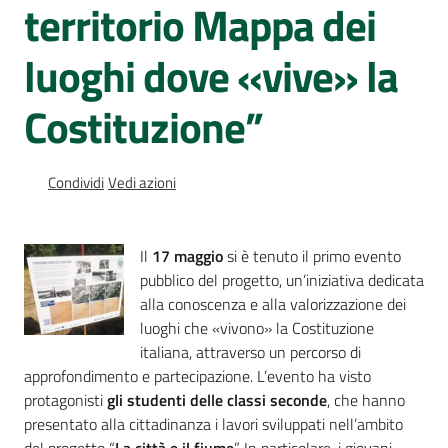
territorio Mappa dei
Percorsi
sulla
luoghi dove «vive» la
memoria
Costituzione”
Seguici
su
Condividi
Vedi azioni
Il
17 maggio
si è tenuto il primo evento
pubblico del progetto, un’iniziativa dedicata
alla conoscenza e alla valorizzazione dei
luoghi che «vivono» la Costituzione
italiana, attraverso un percorso di
approfondimento e partecipazione. L’evento ha visto
protagonisti
gli studenti delle classi seconde
, che hanno
Assemblea
presentato alla cittadinanza i lavori sviluppati nell’ambito
legislativa