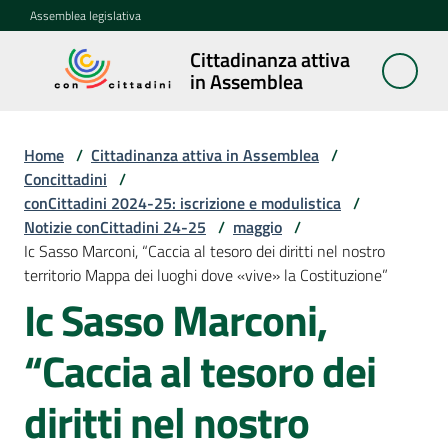
Vai al contenuto
Vai alla navigazione
Vai al footer
Assemblea legislativa
Cittadinanza attiva
Cittadinanza
in Assemblea
attiva in
Assemblea
Home
/
Cittadinanza attiva in Assemblea
/
Concittadini
/
conCittadini 2024-25: iscrizione e modulistica
/
Concittadini
Notizie conCittadini 24-25
Menu selezionato
/
maggio
/
Ic Sasso Marconi, “Caccia al tesoro dei diritti nel nostro
Porte
territorio Mappa dei luoghi dove «vive» la Costituzione”
aperte
Ic Sasso Marconi,
in
Assemblea
“Caccia al tesoro dei
Mostre
diritti nel nostro
itineranti