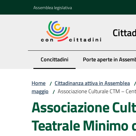
Vai al contenuto
Vai alla navigazione
Vai al footer
Assemblea legislativa
Citta
Concittadini
Porte aperte in Assem
Menu selezionato
Home
Cittadinanza attiva in Assemblea
/
maggio
Associazione Culturale CTM – Cent
/
Associazione Cul
Teatrale Minimo 