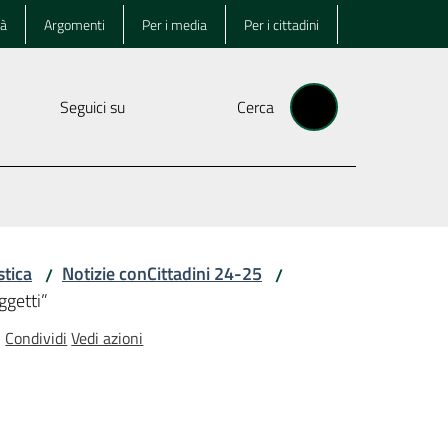
tà
Argomenti
Per i media
Per i cittadini
Seguici su
Cerca
stica
Notizie conCittadini 24-25
/
/
ggetti”
Condividi
Vedi azioni