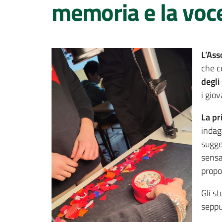
memoria e la voce
L’Ass
che 
degli
i giov
La pr
indag
sugge
sensa
propos
Gli s
seppu