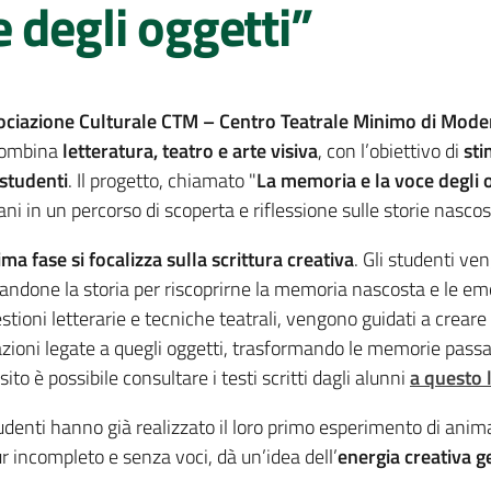
 degli oggetti”
ociazione Culturale CTM – Centro Teatrale Minimo di Mode
combina
letteratura, teatro e arte visiva
, con l’obiettivo di
sti
 studenti
. Il progetto, chiamato "
La memoria e la voce degli 
ani in un percorso di scoperta e riflessione sulle storie nascos
ima fase si focalizza sulla scrittura creativa
. Gli studenti ve
andone la storia per riscoprirne la memoria nascosta e le em
stioni letterarie e tecniche teatrali, vengono guidati a crear
zioni legate a quegli oggetti, trasformando le memorie pass
ito è possibile consultare i testi scritti dagli alunni
a questo 
tudenti hanno già realizzato il loro primo esperimento di anima
r incompleto e senza voci, dà un’idea dell’
energia creativa ge