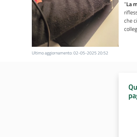
"
La m
rifles
che c
colle
Ultimo aggiornamento
:
02-05-2025 20:52
Qu
pa
Valut