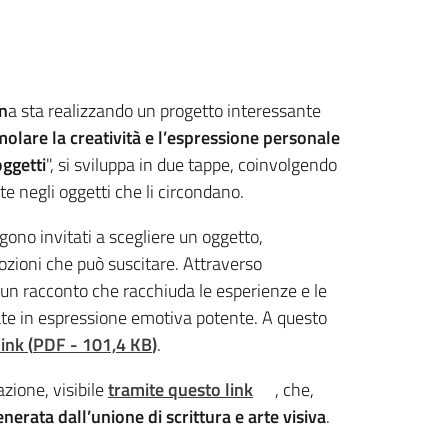
n
a sta realizzando un progetto interessante
molare la creatività e l’espressione personale
oggetti
", si sviluppa in due tappe, coinvolgendo
te negli oggetti che li circondano.
ngono invitati a scegliere un oggetto,
ozioni che può suscitare. Attraverso
e un racconto che racchiuda le esperienze e le
ate in espressione emotiva potente. A questo
link
(
PDF
-
101,4 KB
)
.
zione, visibile
tramite questo link
, che,
nerata dall’unione di scrittura e arte visiva
.