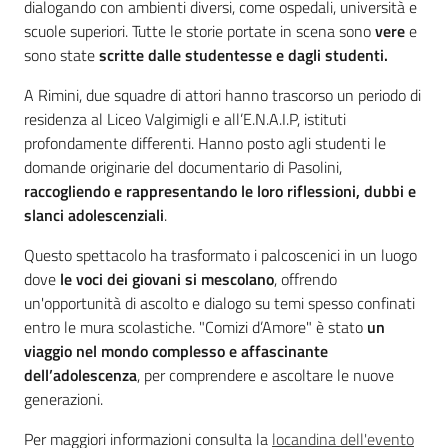
dialogando con ambienti diversi, come ospedali, università e
scuole superiori. Tutte le storie portate in scena sono
vere
e
Assemblea
sono state
scritte dalle studentesse e dagli studenti.
Attività
A Rimini, due squadre di attori hanno trascorso un periodo di
residenza al Liceo Valgimigli e all’E.N.A.I.P, istituti
Argomenti
profondamente differenti. Hanno posto agli studenti le
domande originarie del documentario di Pasolini,
Per i media
raccogliendo e rappresentando le loro riflessioni, dubbi e
slanci adolescenziali
.
Questo spettacolo ha trasformato i palcoscenici in un luogo
Per i cittadini
dove
le voci dei giovani si mescolano
, offrendo
un'opportunità di ascolto e dialogo su temi spesso confinati
entro le mura scolastiche. "Comizi d’Amore" è stato
un
viaggio nel mondo complesso e affascinante
dell’adolescenza
, per comprendere e ascoltare le nuove
generazioni.
Per maggiori informazioni consulta la
locandina dell'evento