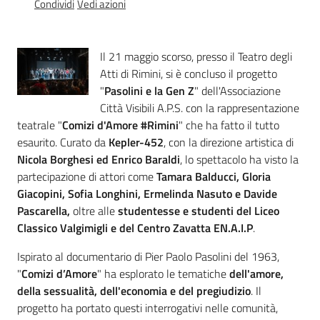
Condividi
Vedi azioni
Percorsi
sulla
memoria
Il 21 maggio scorso, presso il Teatro degli
Atti di Rimini, si è concluso il progetto
"
Pasolini e la Gen Z
" dell'Associazione
Seguici
Città Visibili A.P.S. con la rappresentazione
su
teatrale "
Comizi d'Amore #Rimini
" che ha fatto il tutto
esaurito. Curato da
Kepler-452
, con la direzione artistica di
Nicola Borghesi ed Enrico Baraldi
, lo spettacolo ha visto la
partecipazione di attori come
Tamara Balducci, Gloria
Giacopini, Sofia Longhini, Ermelinda Nasuto e Davide
Pascarella,
oltre alle
studentesse e studenti del Liceo
Classico Valgimigli e del Centro Zavatta EN.A.I.P
.
Ispirato al documentario di Pier Paolo Pasolini del 1963,
"
Comizi d’Amore
" ha esplorato le tematiche
dell'amore,
della sessualità, dell'economia e del pregiudizio
. Il
Assemblea
legislativa
progetto ha portato questi interrogativi nelle comunità,