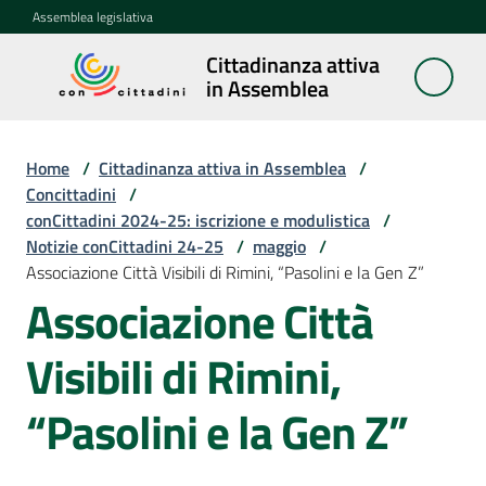
Vai al contenuto
Vai alla navigazione
Vai al footer
Assemblea legislativa
Cittadinanza attiva
Cittadinanza
in Assemblea
attiva in
Assemblea
Home
/
Cittadinanza attiva in Assemblea
/
Concittadini
/
conCittadini 2024-25: iscrizione e modulistica
/
Concittadini
Notizie conCittadini 24-25
Menu selezionato
/
maggio
/
Associazione Città Visibili di Rimini, “Pasolini e la Gen Z”
Porte
Associazione Città
aperte
in
Visibili di Rimini,
Assemblea
“Pasolini e la Gen Z”
Mostre
itineranti