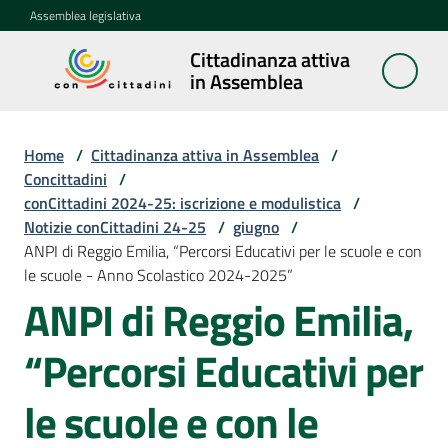
Vai al contenuto
Vai alla navigazione
Vai al footer
Assemblea legislativa
Cittadinanza attiva
Cittadinanza
in Assemblea
attiva in
Assemblea
Home
/
Cittadinanza attiva in Assemblea
/
Concittadini
/
conCittadini 2024-25: iscrizione e modulistica
/
Concittadini
Notizie conCittadini 24-25
Menu selezionato
/
giugno
/
ANPI di Reggio Emilia, “Percorsi Educativi per le scuole e con
Porte
le scuole - Anno Scolastico 2024-2025”
aperte
ANPI di Reggio Emilia,
in
Assemblea
“Percorsi Educativi per
Mostre
le scuole e con le
itineranti