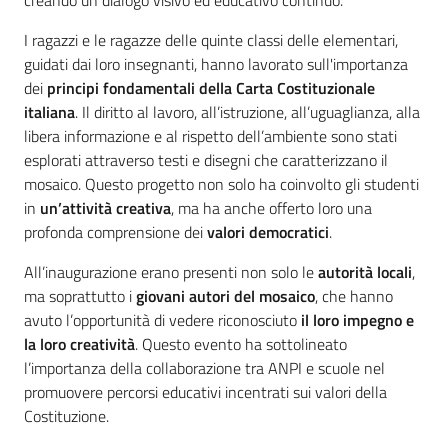
creando un dialogo visivo ed educativo continuo.
Assemblea
I ragazzi e le ragazze delle quinte classi delle elementari,
guidati dai loro insegnanti, hanno lavorato sull'importanza
dei
principi fondamentali della Carta Costituzionale
Attività
italiana
. Il diritto al lavoro, all’istruzione, all’uguaglianza, alla
libera informazione e al rispetto dell’ambiente sono stati
Argomenti
esplorati attraverso testi e disegni che caratterizzano il
mosaico. Questo progetto non solo ha coinvolto gli studenti
Per i media
in
un’attività creativa
, ma ha anche offerto loro una
profonda comprensione dei
valori democratici
.
Per i cittadini
All’inaugurazione erano presenti non solo le
autorità locali
,
ma soprattutto i
giovani autori del mosaico
, che hanno
avuto l’opportunità di vedere riconosciuto
il loro impegno e
la loro creatività
. Questo evento ha sottolineato
l’importanza della collaborazione tra ANPI e scuole nel
promuovere percorsi educativi incentrati sui valori della
Costituzione.