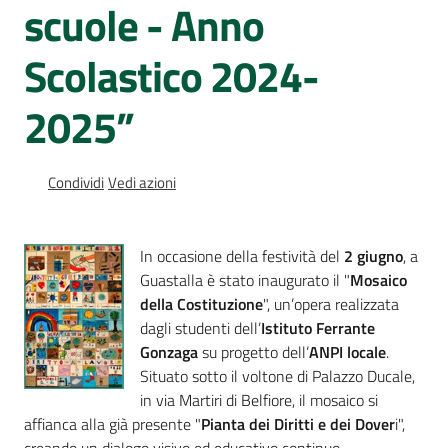
scuole - Anno
Percorsi
sulla
Scolastico 2024-
memoria
2025”
Seguici
su
Condividi
Vedi azioni
In occasione della festività del
2 giugno
, a
Guastalla è stato inaugurato il "
Mosaico
della Costituzione
", un’opera realizzata
dagli studenti dell’
Istituto Ferrante
Gonzaga
su progetto dell’
ANPI locale
.
Situato sotto il voltone di Palazzo Ducale,
in via Martiri di Belfiore, il mosaico si
Assemblea
affianca alla già presente "
Pianta dei Diritti e dei Dover
i",
legislativa