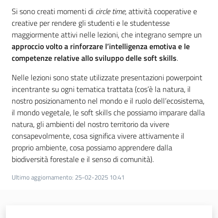
Si sono creati momenti di
circle time
, attività cooperative e
Assemblea
creative per rendere gli studenti e le studentesse
maggiormente attivi nelle lezioni, che integrano sempre un
Attività
approccio volto a rinforzare l’intelligenza emotiva e le
competenze relative allo sviluppo delle soft skills
.
Argomenti
Nelle lezioni sono state utilizzate presentazioni powerpoint
incentrante su ogni tematica trattata (cos’è la natura, il
Per i media
nostro posizionamento nel mondo e il ruolo dell’ecosistema,
il mondo vegetale, le soft skills che possiamo imparare dalla
natura, gli ambienti del nostro territorio da vivere
Per i cittadini
consapevolmente, cosa significa vivere attivamente il
proprio ambiente, cosa possiamo apprendere dalla
biodiversità forestale e il senso di comunità).
Ultimo aggiornamento
:
25-02-2025 10:41