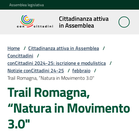
Vai al contenuto
Vai alla navigazione
Vai al footer
Assemblea legislativa
Cittadinanza attiva
Cittadinanza
in Assemblea
attiva in
Assemblea
Home
/
Cittadinanza attiva in Assemblea
/
Concittadini
/
conCittadini 2024-25: iscrizione e modulistica
/
Concittadini
Notizie conCittadini 24-25
Menu selezionato
/
febbraio
/
Trail Romagna, “Natura in Movimento 3.0"
Porte
Trail Romagna,
aperte
in
“Natura in Movimento
Assemblea
3.0"
Mostre
itineranti