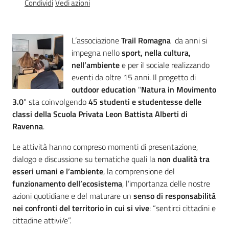
Condividi
Vedi azioni
Percorsi
sulla
memoria
L’associazione
Trail Romagna
da anni si
impegna nello
sport, nella cultura,
nell’ambiente
e per il sociale realizzando
Seguici
eventi da oltre 15 anni. Il progetto di
su
outdoor education
"
Natura in Movimento
3.0
" sta coinvolgendo
45 studenti e studentesse delle
classi della Scuola Privata Leon Battista Alberti di
Ravenna
.
Le attività hanno compreso momenti di presentazione,
dialogo e discussione su tematiche quali la
non dualità tra
esseri umani e l’ambiente
, la comprensione del
funzionamento dell’ecosistema
, l’importanza delle nostre
azioni quotidiane e del maturare un
senso di responsabilità
nei confronti del territorio in cui si vive
: “sentirci cittadini e
Assemblea
legislativa
cittadine attivi/e”.