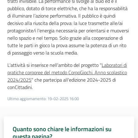
tratti invisibile. La performance si svolge al buio ed è il
pubblico, dotato di torce elettriche, che ha la responsabilità
Assemblea
di illuminare l’azione performativa. Il pubblico è quindi
decisivo alla riuscita della prova: la luce trasmette alle/ai
Attività
protagoniste/i l'energia necessaria per orientarsi e muoversi
nello spazio e nel tempo. Solo grazie alla cooperazione di
Argomenti
tutte le parti in gioco la prova assume la potenza di un rito
di passaggio verso la scuola media.
Per i media
L'attività si inserisce nell'ambito del progetto "
Laboratori di
pratiche corporee del metodo CorpoGiochi. Anno scolastico
2024/2025
" che partecipa all'edizione 2024-2025 di
Per i cittadini
conCittadini.
Ultimo aggiornamento
:
19-02-2025 16:00
Quanto sono chiare le informazioni su
questa pagina?