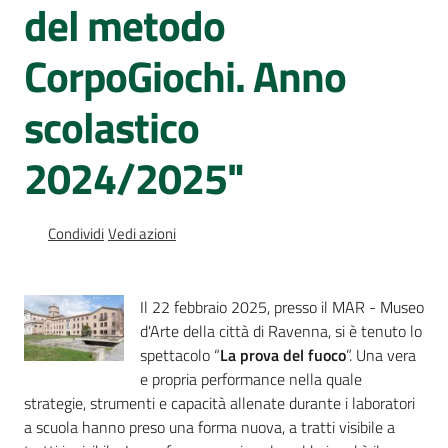
del metodo
Percorsi
sulla
CorpoGiochi. Anno
memoria
scolastico
Seguici
2024/2025"
su
Condividi
Vedi azioni
Il 22 febbraio 2025, presso il MAR - Museo
d'Arte della città di Ravenna, si è tenuto lo
spettacolo “
La prova del fuoco
”. Una vera
e propria performance nella quale
strategie, strumenti e capacità allenate durante i laboratori
Assemblea
a scuola hanno preso una forma nuova, a tratti visibile a
legislativa