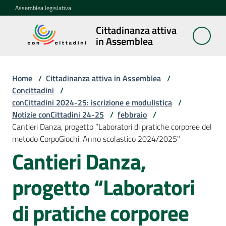
Vai al contenuto
Vai alla navigazione
Vai al footer
Assemblea legislativa
Cittadinanza attiva
Cittadinanza
in Assemblea
attiva in
Assemblea
Home
/
Cittadinanza attiva in Assemblea
/
Concittadini
/
conCittadini 2024-25: iscrizione e modulistica
/
Concittadini
Notizie conCittadini 24-25
Menu selezionato
/
febbraio
/
Cantieri Danza, progetto “Laboratori di pratiche corporee del
Porte
metodo CorpoGiochi. Anno scolastico 2024/2025"
aperte
Cantieri Danza,
in
Assemblea
progetto “Laboratori
Mostre
di pratiche corporee
itineranti