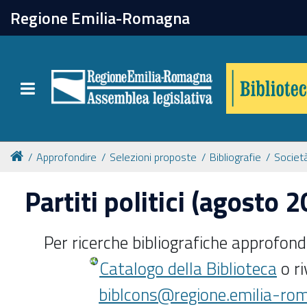
chiudi
Regione Emilia-Romagna
Biblioteca
Toggle navigation
Catalogo online
Collezioni
Approfondire
Selezioni proposte
Bibliografie
Società
Partiti politici (agosto 
Per approfondire
Per ricerche bibliografiche approfondi
Appuntamenti
Catalogo
della Biblioteca
o ri
Prenotazione spazi
biblcons@regione.emilia-rom