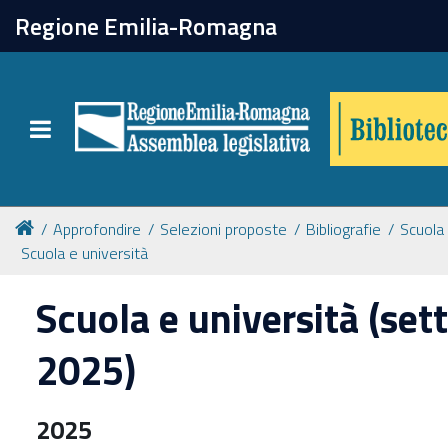
chiudi
Regione Emilia-Romagna
Biblioteca
Toggle navigation
Catalogo online
Collezioni
Approfondire
Selezioni proposte
Bibliografie
Scuola
Scuola e università
Per approfondire
Scuola e università (se
Appuntamenti
2025)
Prenotazione spazi
2025