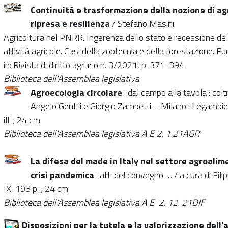
Continuità e trasformazione della nozione di agr
ripresa e resilienza
/ Stefano Masini.
Agricoltura nel PNRR. Ingerenza dello stato e recessione d
attività agricole. Casi della zootecnia e della forestazione. Fu
in: Rivista di diritto agrario n. 3/2021, p. 371-394
Biblioteca dell'Assemblea legislativa
Agroecologia circolare
: dal campo alla tavola : colt
Angelo Gentili e Giorgio Zampetti. - Milano : Legambie
ill. ; 24 cm
Biblioteca dell'Assemblea legislativa A
E 2. 1 21AGR
La difesa del made in Italy nel settore agroalim
crisi pandemica
: atti del convegno … / a cura di Fili
IX, 193 p. ; 24 cm
Biblioteca dell’Assemblea legislativa A E
2. 12 21DIF
Disposizioni per la tutela e la valorizzazione dell