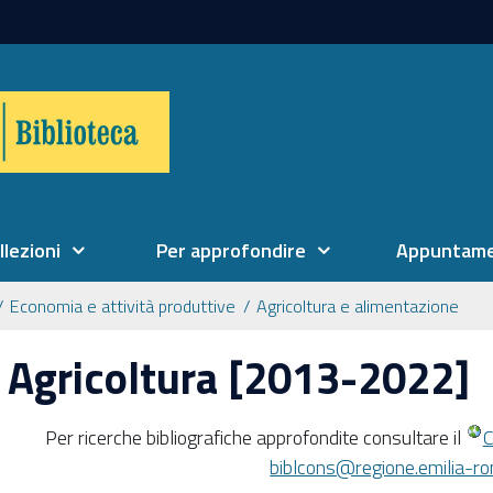
llezioni
Per approfondire
Appuntame
Economia e attività produttive
Agricoltura e alimentazione
Agricoltura [2013-2022]
Per ricerche bibliografiche approfondite consultare il
C
biblcons@regione.emilia-ro