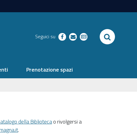
SEARCH
Seguici su
facebook
richieste
newsletter
nti
Prenotazione spazi
atalogo
della Biblioteca
o rivolgersi a
magna.it
.