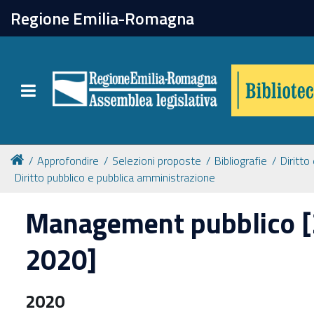
chiudi
Regione Emilia-Romagna
Biblioteca
Toggle navigation
Catalogo online
Collezioni
Approfondire
Selezioni proposte
Bibliografie
Diritto
Diritto pubblico e pubblica amministrazione
Per approfondire
Management pubblico 
Appuntamenti
2020]
Prenotazione spazi
2020