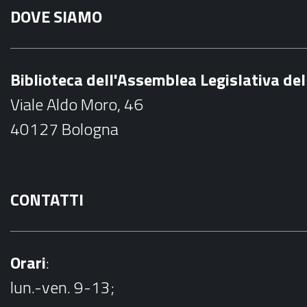
DOVE SIAMO
c
e
b
Biblioteca dell'Assemblea Legislativa d
o
Viale Aldo Moro, 46
o
40127 Bologna
k
CONTATTI
Orari
:
lun.-ven. 9-13;