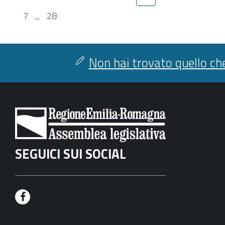
7
...
28
Non hai trovato quello che
SEGUICI SUI SOCIAL
F
a