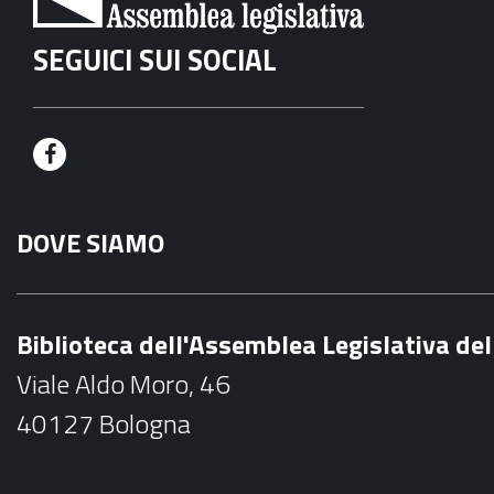
SEGUICI SUI SOCIAL
F
a
DOVE SIAMO
c
e
b
Biblioteca dell'Assemblea Legislativa d
o
Viale Aldo Moro, 46
o
40127 Bologna
k