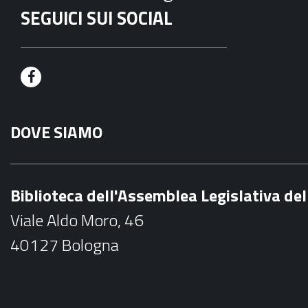
SEGUICI SUI SOCIAL
F
a
DOVE SIAMO
c
e
b
Biblioteca dell'Assemblea Legislativa d
o
Viale Aldo Moro, 46
o
40127 Bologna
k