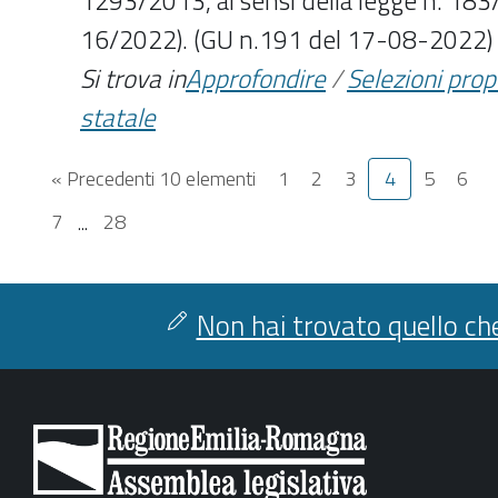
1293/2013, ai sensi della legge n. 183
16/2022). (GU n.191 del 17-08-2022)
Si trova in
Approfondire
/
Selezioni pro
statale
« Precedenti 10 elementi
1
2
3
4
5
6
7
...
28
Non hai trovato quello che