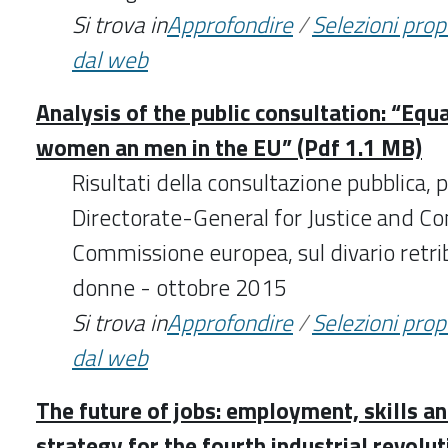
Si trova in
Approfondire
/
Selezioni pro
dal web
Analysis of the public consultation: “Equ
women an men in the EU” (Pdf 1.1 MB)
Risultati della consultazione pubblica,
Directorate-General for Justice and C
Commissione europea, sul divario retri
donne - ottobre 2015
Si trova in
Approfondire
/
Selezioni pro
dal web
The future of jobs: employment, skills a
strategy for the fourth industrial revolut