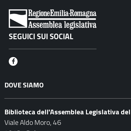
SEGUICI SUI SOCIAL
F
a
DOVE SIAMO
c
e
b
Biblioteca dell'Assemblea Legislativa d
o
Viale Aldo Moro, 46
o