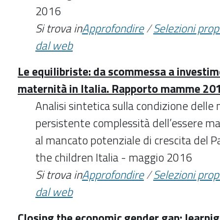
2016
Si trova in
Approfondire
/
Selezioni pro
dal web
Le equilibriste: da scommessa a investime
maternità in Italia. Rapporto mamme 20
Analisi sintetica sulla condizione delle
persistente complessità dell’essere mad
al mancato potenziale di crescita del P
the children Italia - maggio 2016
Si trova in
Approfondire
/
Selezioni pro
dal web
Closing the economic gender gap: learnig