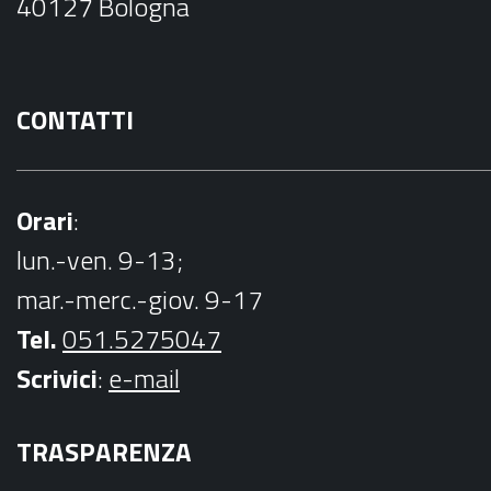
40127 Bologna
k
CONTATTI
Orari
:
lun.-ven. 9-13;
mar.-merc.-giov. 9-17
Tel.
051.5275047
Scrivici
:
e-mail
TRASPARENZA