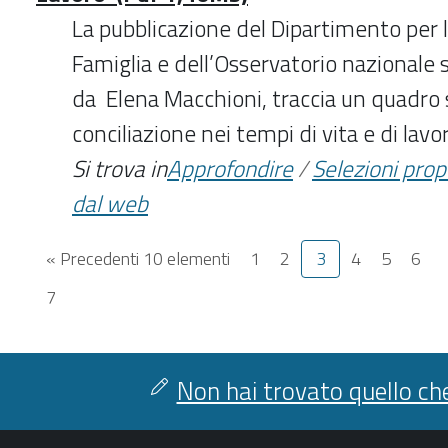
La pubblicazione del Dipartimento per l
Famiglia e dell’Osservatorio nazionale s
da Elena Macchioni, traccia un quadro s
conciliazione nei tempi di vita e di la
Si trova in
Approfondire
/
Selezioni pro
dal web
« Precedenti 10 elementi
1
2
3
4
5
6
7
Non hai trovato quello che