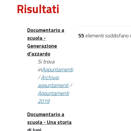
Risultati
Documentario a
55
elementi soddisfano i c
scuola -
Generazione
d'azzardo
Si trova
in
Appuntamenti
/
Archivio
appuntamenti
/
Appuntamenti
2019
Documentario a
scuola - Una storia
di lupi