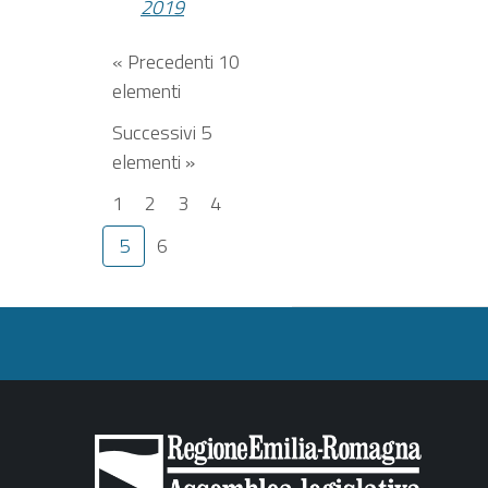
2019
« Precedenti 10
elementi
Successivi 5
elementi »
1
2
3
4
5
6