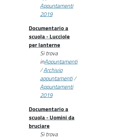
Appuntamenti
2019
Documentario a
scuola - Lucciole
per lanterne
Si trova
in
Appuntamenti
/
Archivio
appuntamenti
/
Appuntamenti
2019
Documentario a
scuola - Uomini da
bruciare
Si trova