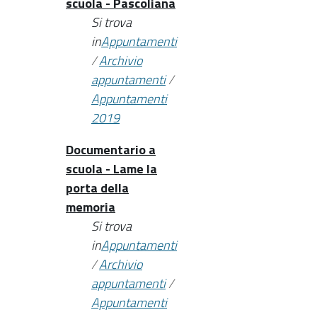
scuola - Pascoliana
Si trova
in
Appuntamenti
/
Archivio
appuntamenti
/
Appuntamenti
2019
Documentario a
scuola - Lame la
porta della
memoria
Si trova
in
Appuntamenti
/
Archivio
appuntamenti
/
Appuntamenti