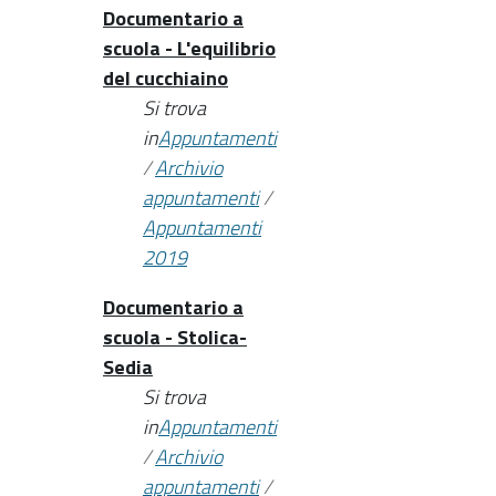
Documentario a
scuola - L'equilibrio
del cucchiaino
Si trova
in
Appuntamenti
/
Archivio
appuntamenti
/
Appuntamenti
2019
Documentario a
scuola - Stolica-
Sedia
Si trova
in
Appuntamenti
/
Archivio
appuntamenti
/