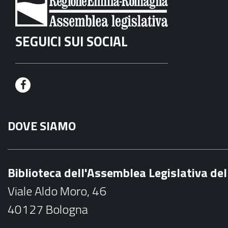
SEGUICI SUI SOCIAL
F
a
DOVE SIAMO
c
e
b
Biblioteca dell'Assemblea Legislativa d
o
Viale Aldo Moro, 46
o
40127 Bologna
k