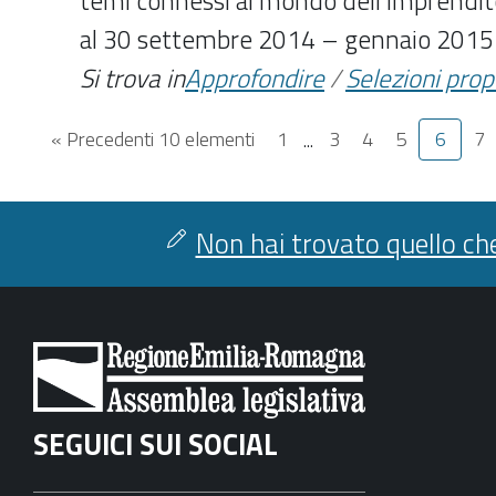
temi connessi al mondo dell'imprendito
al 30 settembre 2014 – gennaio 2015
Si trova in
Approfondire
/
Selezioni pro
« Precedenti 10 elementi
1
...
3
4
5
6
7
Non hai trovato quello che
SEGUICI SUI SOCIAL