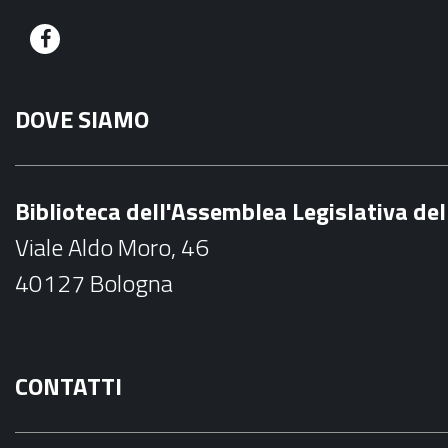
F
a
DOVE SIAMO
c
e
b
Biblioteca dell'Assemblea Legislativa d
o
Viale Aldo Moro, 46
o
40127 Bologna
k
CONTATTI