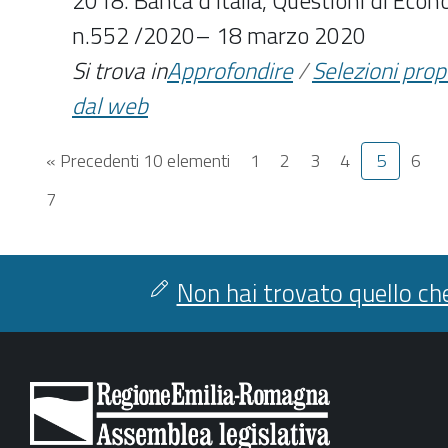
2018. Banca d’Italia, Questioni di Econ
n.552 /2020– 18 marzo 2020
Si trova in
Approfondire
/
Selezioni pro
dal web
« Precedenti 10 elementi
1
2
3
4
5
6
7
Non hai trovato quello che