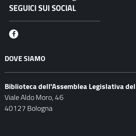
SEGUICI SUI SOCIAL
F
a
DOVE SIAMO
c
e
b
Biblioteca dell'Assemblea Legislativa d
o
Viale Aldo Moro, 46
o
40127 Bologna
k