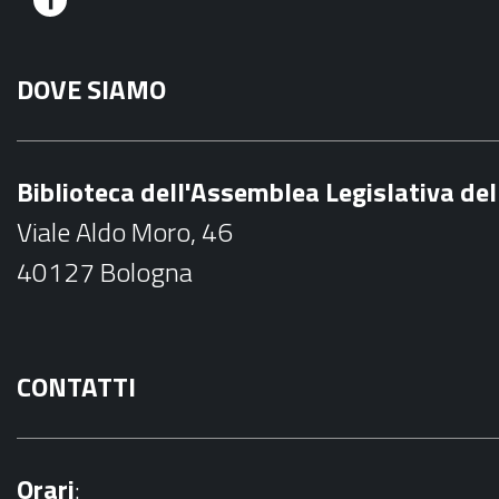
F
a
DOVE SIAMO
c
e
b
Biblioteca dell'Assemblea Legislativa d
o
Viale Aldo Moro, 46
o
40127 Bologna
k
CONTATTI
Orari
: