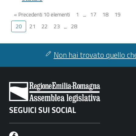
« Precedenti 10 elementi
1
...
17
18
19
20
21
22
23
...
28
Non hai trovato quello che
SEGUICI SUI SOCIAL