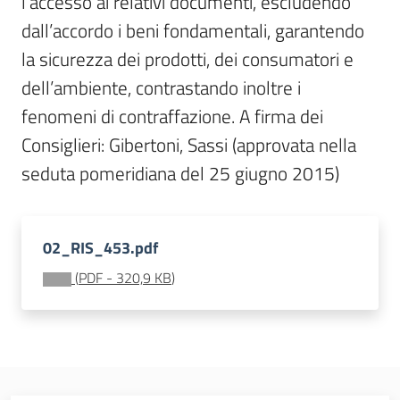
l’accesso ai relativi documenti, escludendo 
Sessioni
europee
dall’accordo i beni fondamentali, garantendo 
Menu selezionato
la sicurezza dei prodotti, dei consumatori e 
Notizie
dell’ambiente, contrastando inoltre i 
fenomeni di contraffazione. A firma dei 
Consiglieri: Gibertoni, Sassi (approvata nella 
seduta pomeridiana del 25 giugno 2015)
Assemblea
legislativa
02_RIS_453.pdf
Assemblea
(
PDF
-
320,9 KB
)
Attività
Argomenti
Per i media