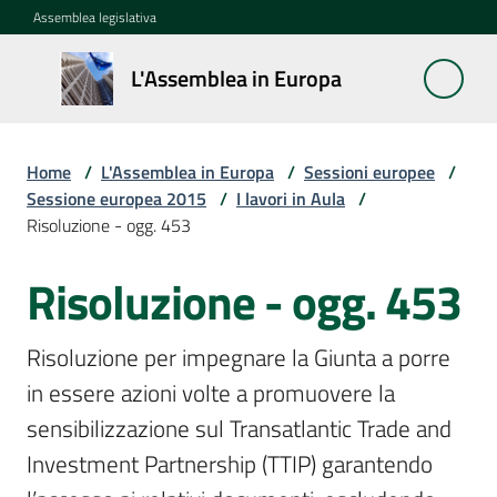
Vai al contenuto
Vai alla navigazione
Vai al footer
Assemblea legislativa
L'Assemblea
L'Assemblea in Europa
in Europa
Home
/
L'Assemblea in Europa
/
Sessioni europee
/
Cos'è
Sessione europea 2015
/
I lavori in Aula
/
la
Risoluzione - ogg. 453
Sessione
europea
Risoluzione - ogg. 453
La
Risoluzione per impegnare la Giunta a porre 
Rete
in essere azioni volte a promuovere la 
europea
regionale
sensibilizzazione sul Transatlantic Trade and 
Investment Partnership (TTIP) garantendo 
Le