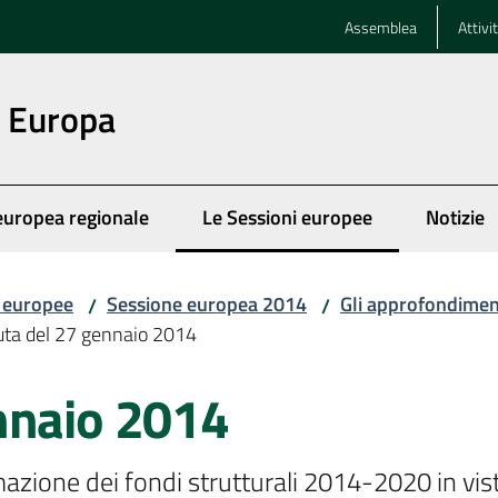
Assemblea
Attivi
n Europa
europea regionale
Le Sessioni europee
Notizie
Menu selezionato
i europee
Sessione europea 2014
Gli approfondimen
/
/
ta del 27 gennaio 2014
nnaio 2014
zione dei fondi strutturali 2014-2020 in vist