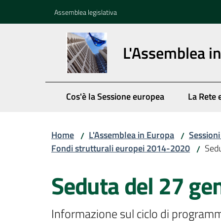
Vai al contenuto
Vai alla navigazione
Vai al footer
Assemblea legislativa
L'Assemblea i
Cos'è la Sessione europea
La Rete 
Home
L'Assemblea in Europa
Session
/
/
Fondi strutturali europei 2014-2020
Sedu
/
Seduta del 27 ge
Informazione sul ciclo di programma