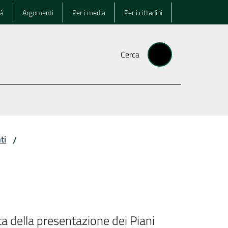
tà
Argomenti
Per i media
Per i cittadini
Cerca
ti
/
a della presentazione dei Piani 