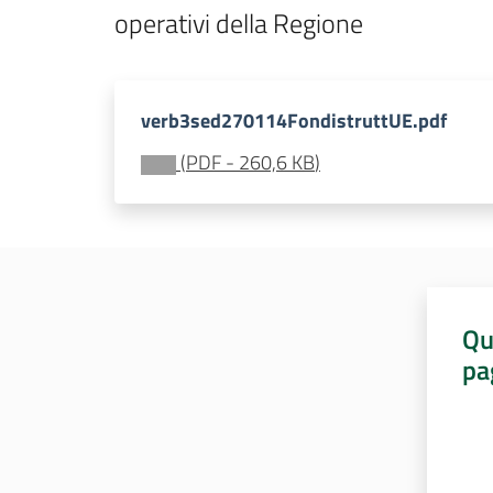
operativi della Regione
verb3sed270114FondistruttUE.pdf
(
PDF
-
260,6 KB
)
Qu
pa
Valut