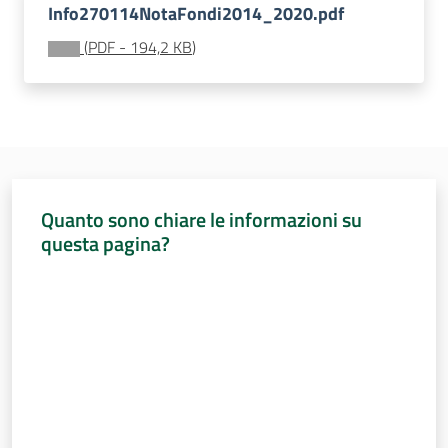
Sessioni
Info270114NotaFondi2014_2020.pdf
europee
(
PDF
-
194,2 KB
)
Menu selezionato
Notizie
Quanto sono chiare le informazioni su
Assemblea
legislativa
questa pagina?
Valuta da 1 a 5 stelle
Assemblea
Attività
Argomenti
Per i media