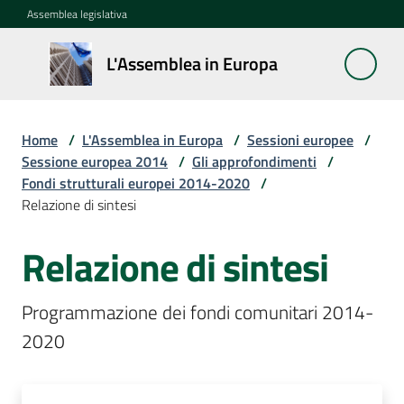
Vai al contenuto
Vai alla navigazione
Vai al footer
Assemblea legislativa
L'Assemblea
L'Assemblea in Europa
in Europa
Home
/
L'Assemblea in Europa
/
Sessioni europee
/
Cos'è
Sessione europea 2014
/
Gli approfondimenti
/
la
Fondi strutturali europei 2014-2020
/
Sessione
Relazione di sintesi
europea
Relazione di sintesi
La
Rete
Programmazione dei fondi comunitari 2014-
europea
2020
regionale
Le