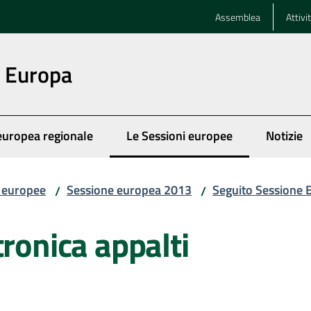
Assemblea
Attivi
n Europa
europea regionale
Le Sessioni europee
Notizie
Menu selezionato
i europee
Sessione europea 2013
Seguito Sessione
/
/
tronica appalti