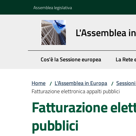
Vai al contenuto
Vai alla navigazione
Vai al footer
Assemblea legislativa
L'Assemblea i
Cos'è la Sessione europea
La Rete 
Home
L'Assemblea in Europa
Session
/
/
Fatturazione elettronica appalti pubblici
Fatturazione elet
pubblici