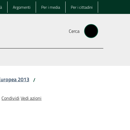
tà
Argomenti
Per i media
Per i cittadini
Cerca
 Europea 2013
/
Condividi
Vedi azioni