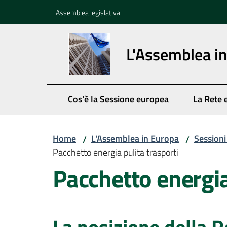
Vai al contenuto
Vai alla navigazione
Vai al footer
Assemblea legislativa
L'Assemblea i
Cos'è la Sessione europea
La Rete 
Home
L'Assemblea in Europa
Session
/
/
Pacchetto energia pulita trasporti
Pacchetto energia