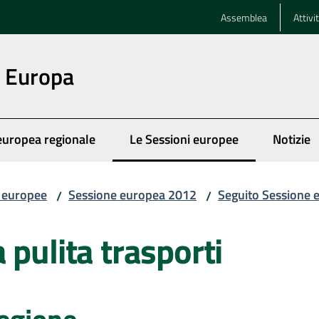
Assemblea
Attivi
n Europa
europea regionale
Le Sessioni europee
Notizie
Menu selezionato
i europee
Sessione europea 2012
Seguito Sessione 
/
/
 pulita trasporti