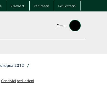
tà
Argomenti
Per i media
Per i cittadini
Cerca
europea 2012
/
Condividi
Vedi azioni