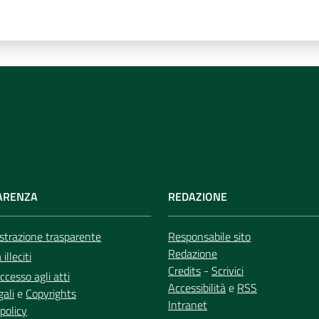
ARENZA
REDAZIONE
trazione trasparente
Responsabile sito
Redazione
illeciti
Credits
-
Scrivici
ccesso agli atti
Accessibilità
e
RSS
gali
e
Copyrights
Intranet
policy