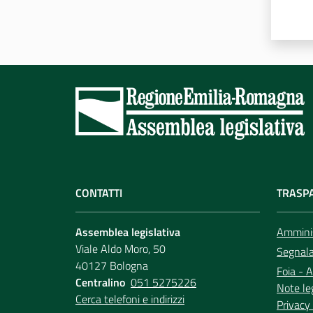
CONTATTI
TRASP
Assemblea legislativa
Amminis
Viale Aldo Moro, 50
Segnala 
40127 Bologna
Foia - A
Centralino
051 5275226
Note le
Cerca telefoni e indirizzi
Privacy 