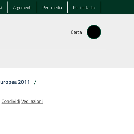
tà
Argomenti
Per i media
Per i cittadini
Cerca
europea 2011
/
Condividi
Vedi azioni