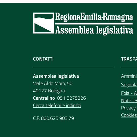
CONTATTI
TRASP
Assemblea legislativa
Amminis
Viale Aldo Moro, 50
Segnala 
40127 Bologna
Foia - A
Centralino
051 5275226
Note le
Cerca telefoni e indirizzi
Privacy 
Cookies
C.F. 800.625.903.79