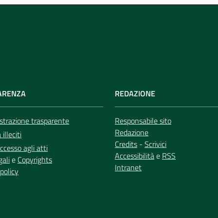
ARENZA
REDAZIONE
trazione trasparente
Responsabile sito
Redazione
illeciti
Credits
-
Scrivici
ccesso agli atti
Accessibilità
e
RSS
gali
e
Copyrights
Intranet
policy