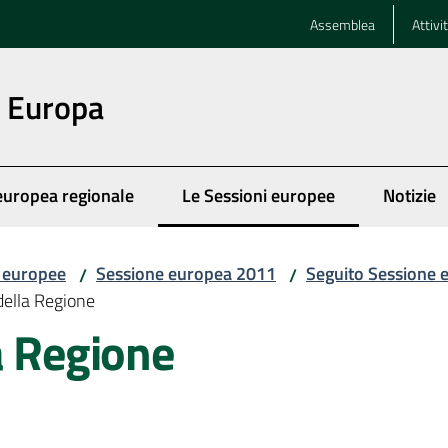
Assemblea
Attivi
n Europa
europea regionale
Le Sessioni europee
Notizie
Menu selezionato
i europee
Sessione europea 2011
Seguito Sessione 
/
/
della Regione
a Regione