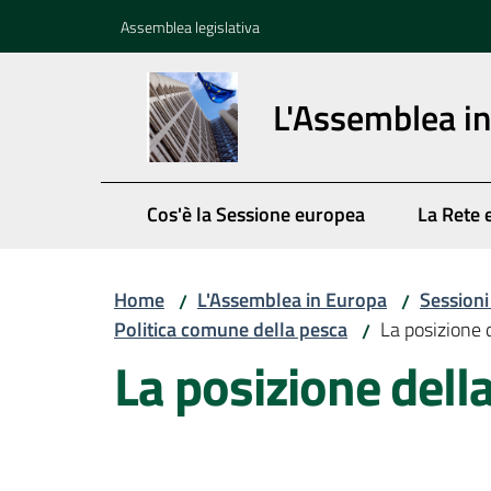
Vai al contenuto
Vai alla navigazione
Vai al footer
Assemblea legislativa
L'Assemblea i
Cos'è la Sessione europea
La Rete 
Home
L'Assemblea in Europa
Session
/
/
Politica comune della pesca
La posizione 
/
La posizione dell