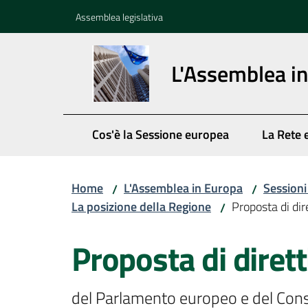
Vai al contenuto
Vai alla navigazione
Vai al footer
Assemblea legislativa
L'Assemblea i
Cos'è la Sessione europea
La Rete 
Home
L'Assemblea in Europa
Session
/
/
La posizione della Regione
Proposta di dir
/
Proposta di dirett
del Parlamento europeo e del Consig