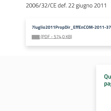
2006/32/CE def. 22 giugno 2011
7luglio2011PropDir_EffEnCOM-2011-37
(
PDF
-
574,0 KB
)
Qu
pa
Valut