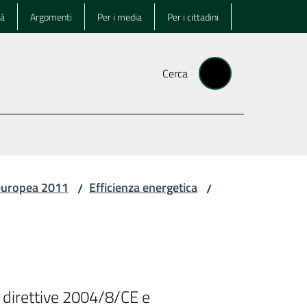
tà
Argomenti
Per i media
Per i cittadini
Cerca
europea 2011
Efficienza energetica
/
/
 direttive 2004/8/CE e 