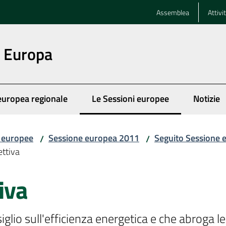
Assemblea
Attivi
n Europa
europea regionale
Le Sessioni europee
Notizie
Menu selezionato
i europee
Sessione europea 2011
Seguito Sessione 
/
/
ettiva
iva
lio sull'efficienza energetica e che abroga le