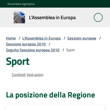
Vai al contenuto
Vai alla navigazione
Vai al footer
Assemblea legislativa
L'Assemblea
L'Assemblea in Europa
in Europa
Home
/
L'Assemblea in Europa
/
Sessioni europee
/
Cos'è
Sessione europea 2010
/
la
Seguito Sessione europea 2010
/
Sport
Sessione
Sport
europea
La
Condividi
Vedi azioni
Rete
europea
La posizione della Regione
regionale
Le