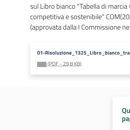
sul Libro bianco "Tabella di marcia 
competitiva e sostenibile" COM(20
(approvata dalla I Commissione nel
01-Risoluzione_1325_Libro_bianco_tra
(
PDF
-
29,8 KB
)
Qu
pa
Valut