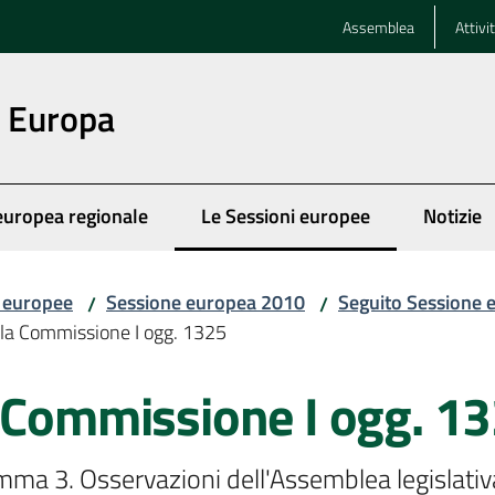
Assemblea
Attivi
n Europa
europea regionale
Le Sessioni europee
Notizie
Menu selezionato
i europee
Sessione europea 2010
Seguito Sessione 
/
/
lla Commissione I ogg. 1325
a Commissione I ogg. 1
omma 3. Osservazioni dell'Assemblea legislat