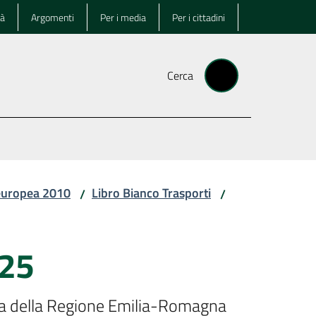
tà
Argomenti
Per i media
Per i cittadini
Cerca
europea 2010
Libro Bianco Trasporti
/
/
325
iva della Regione Emilia-Romagna 