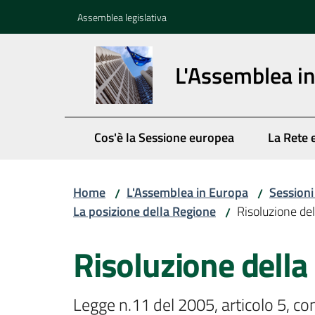
Vai al contenuto
Vai alla navigazione
Vai al footer
Assemblea legislativa
L'Assemblea i
Cos'è la Sessione europea
La Rete 
Home
L'Assemblea in Europa
Session
/
/
La posizione della Regione
Risoluzione de
/
Risoluzione dell
Legge n.11 del 2005, articolo 5, c