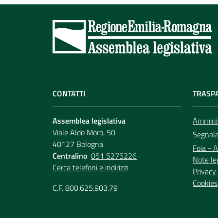
CONTATTI
TRASP
Assemblea legislativa
Amminis
Viale Aldo Moro, 50
Segnala 
40127 Bologna
Foia - A
Centralino
051 5275226
Note le
Cerca telefoni e indirizzi
Privacy 
Cookies
C.F. 800.625.903.79