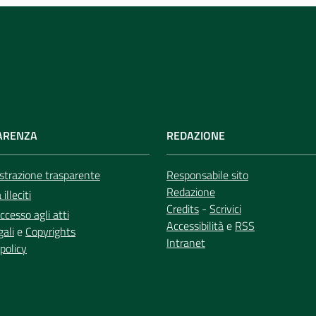
ARENZA
REDAZIONE
trazione trasparente
Responsabile sito
Redazione
illeciti
Credits
-
Scrivici
ccesso agli atti
Accessibilità
e
RSS
gali
e
Copyrights
Intranet
policy