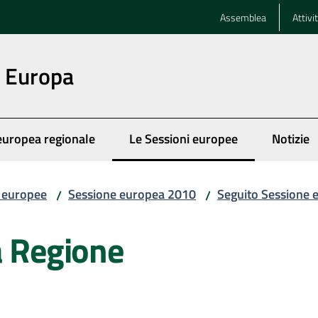
Assemblea
Attivi
n Europa
europea regionale
Le Sessioni europee
Notizie
Menu selezionato
i europee
Sessione europea 2010
Seguito Sessione 
/
/
a Regione