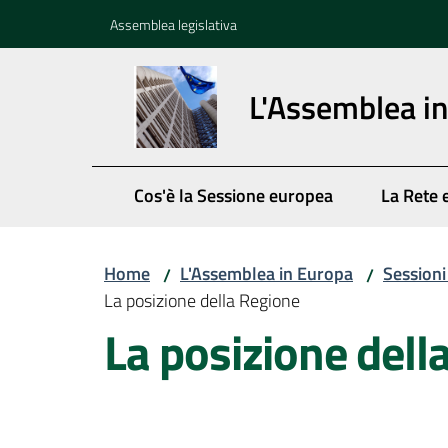
Vai al contenuto
Vai alla navigazione
Vai al footer
Assemblea legislativa
L'Assemblea i
Cos'è la Sessione europea
La Rete 
Home
L'Assemblea in Europa
Session
/
/
La posizione della Regione
La posizione dell