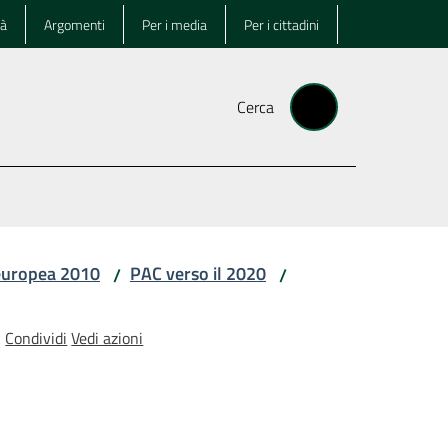
tà
Argomenti
Per i media
Per i cittadini
Cerca
europea 2010
PAC verso il 2020
/
/
Condividi
Vedi azioni