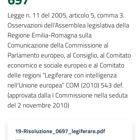
Sessioni
europee
Legge n. 11 del 2005, articolo 5, comma 3. 
Menu selezionato
Osservazioni dell’Assemblea legislativa della 
Notizie
Regione Emilia-Romagna sulla 
Comunicazione della Commissione al 
Parlamento europeo, al Consiglio, al Comitato 
economico e sociale europeo e al Comitato 
Assemblea
delle regioni “Legiferare con intelligenza 
legislativa
nell'Unione europea” COM (2010) 543 def.

Assemblea
(approvata dalla I Commissione nella seduta 
del 2 novembre 2010)
Attività
Argomenti
19-Risoluzione_0697_legiferare.pdf
Per i media