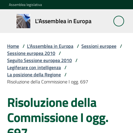
Vai al contenuto
Vai alla navigazione
Vai al footer
Assemblea legislativa
L'Assemblea
L'Assemblea in Europa
in Europa
Home
/
L'Assemblea in Europa
/
Sessioni europee
/
Cos'è
Sessione europea 2010
/
la
Seguito Sessione europea 2010
/
Sessione
Legiferare con intelligenza
/
europea
La posizione della Regione
/
Risoluzione della Commissione I ogg. 697
La
Risoluzione della
Rete
europea
regionale
Commissione I ogg.
697
Le