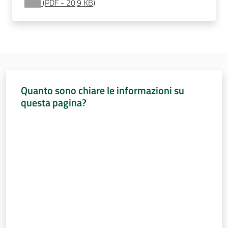
(
PDF
-
20,9 KB
)
Per i cittadini
Quanto sono chiare le informazioni su
questa pagina?
Valuta da 1 a 5 stelle