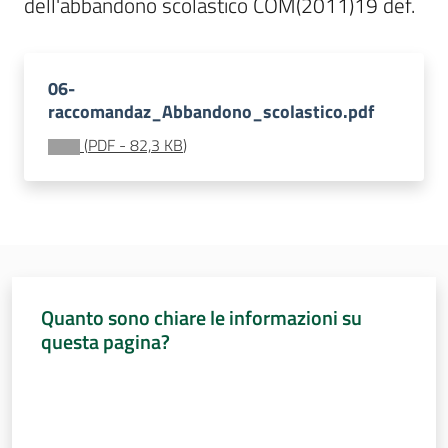
dell'abbandono scolastico COM(2011)19 def.
Sessioni
europee
Menu selezionato
Notizie
06-
raccomandaz_Abbandono_scolastico.pdf
(
PDF
-
82,3 KB
)
Assemblea
legislativa
Assemblea
Quanto sono chiare le informazioni su
questa pagina?
Attività
Valuta da 1 a 5 stelle
Argomenti
Per i media