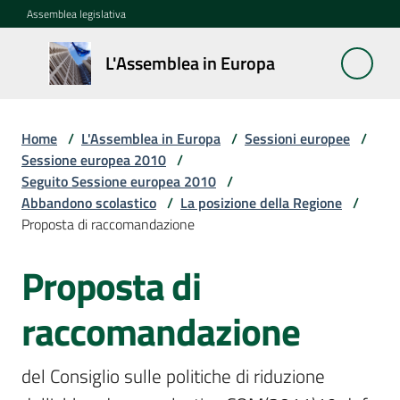
Vai al contenuto
Vai alla navigazione
Vai al footer
Assemblea legislativa
L'Assemblea
L'Assemblea in Europa
in Europa
Home
/
L'Assemblea in Europa
/
Sessioni europee
/
Cos'è
Sessione europea 2010
/
la
Seguito Sessione europea 2010
/
Sessione
Abbandono scolastico
/
La posizione della Regione
/
europea
Proposta di raccomandazione
Proposta di
La
Rete
europea
raccomandazione
regionale
del Consiglio sulle politiche di riduzione 
Le