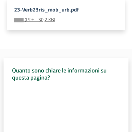
Sessioni
europee
23-Verb23ris_mob_urb.pdf
Menu selezionato
(
PDF
-
30,2 KB
)
Notizie
Assemblea
Quanto sono chiare le informazioni su
legislativa
questa pagina?
Assemblea
Valuta da 1 a 5 stelle
Attività
Argomenti
Per i media