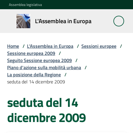
Vai al contenuto
Vai alla navigazione
Vai al footer
Assemblea legislativa
L'Assemblea
L'Assemblea in Europa
in Europa
Home
/
L'Assemblea in Europa
/
Sessioni europee
/
Cos'è
Sessione europea 2009
/
la
Seguito Sessione europea 2009
/
Sessione
Piano d'azione sulla mobilità urbana
/
europea
La posizione della Regione
/
seduta del 14 dicembre 2009
La
seduta del 14
Rete
europea
regionale
dicembre 2009
Le