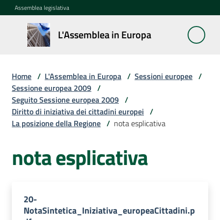
Vai al contenuto
Vai alla navigazione
Vai al footer
Assemblea legislativa
L'Assemblea
L'Assemblea in Europa
in Europa
Home
/
L'Assemblea in Europa
/
Sessioni europee
/
Cos'è
Sessione europea 2009
/
la
Seguito Sessione europea 2009
/
Sessione
Diritto di iniziativa dei cittadini europei
/
europea
La posizione della Regione
/
nota esplicativa
nota esplicativa
La
Rete
europea
regionale
20-
NotaSintetica_Iniziativa_europeaCittadini.p
Le