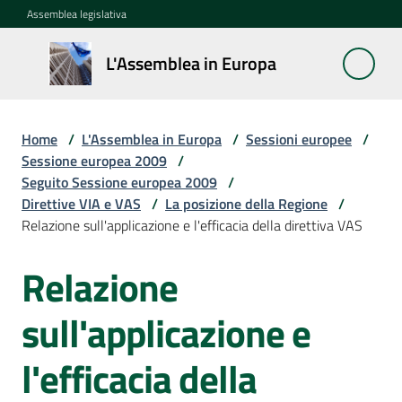
Vai al contenuto
Vai alla navigazione
Vai al footer
Assemblea legislativa
L'Assemblea
L'Assemblea in Europa
in Europa
Home
/
L'Assemblea in Europa
/
Sessioni europee
/
Cos'è
Sessione europea 2009
/
la
Seguito Sessione europea 2009
/
Sessione
Direttive VIA e VAS
/
La posizione della Regione
/
europea
Relazione sull'applicazione e l'efficacia della direttiva VAS
Relazione
La
Rete
europea
sull'applicazione e
regionale
l'efficacia della
Le