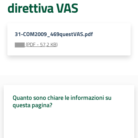
direttiva VAS
Sessioni
europee
Menu selezionato
Notizie
31-COM2009_469questVAS.pdf
(
PDF
-
57,2 KB
)
Assemblea
legislativa
Assemblea
Quanto sono chiare le informazioni su
questa pagina?
Attività
Valuta da 1 a 5 stelle
Argomenti
Per i media