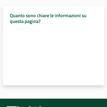
Sessioni
europee
Menu selezionato
Quanto sono chiare le informazioni su
Notizie
questa pagina?
Valuta da 1 a 5 stelle
Assemblea
legislativa
Assemblea
Attività
Argomenti
Per i media