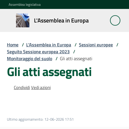
Vai al contenuto
Vai alla navigazione
Vai al footer
Assemblea legislativa
L'Assemblea
L'Assemblea in Europa
in Europa
Home
/
L'Assemblea in Europa
/
Sessioni europee
/
Cos'è
Seguito Sessione europea 2023
/
la
Monitoraggio del suolo
/
Gli atti assegnati
Sessione
Gli atti assegnati
europea
La
Condividi
Vedi azioni
Rete
europea
regionale
Ultimo aggiornamento
:
12-06-2026 17:51
Le