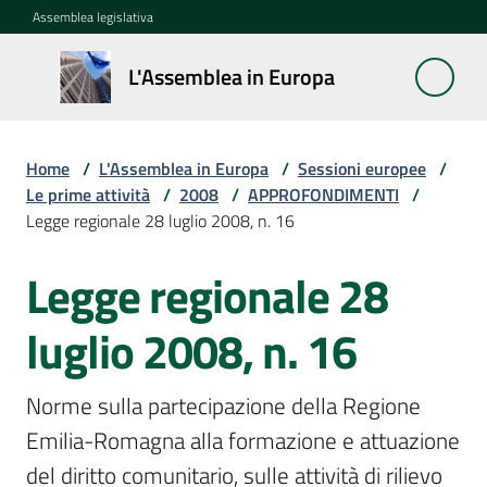
Vai al contenuto
Vai alla navigazione
Vai al footer
Assemblea legislativa
L'Assemblea
L'Assemblea in Europa
in Europa
Home
/
L'Assemblea in Europa
/
Sessioni europee
/
Cos'è
Le prime attività
/
2008
/
APPROFONDIMENTI
/
la
Legge regionale 28 luglio 2008, n. 16
Sessione
europea
Legge regionale 28
La
luglio 2008, n. 16
Rete
europea
Norme sulla partecipazione della Regione 
regionale
Emilia-Romagna alla formazione e attuazione 
Le
del diritto comunitario, sulle attività di rilievo 