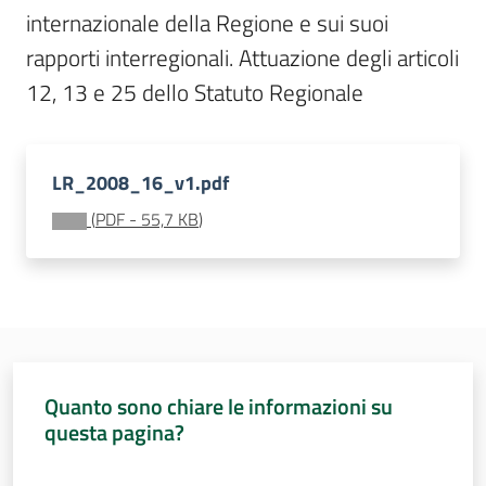
Sessioni
internazionale della Regione e sui suoi 
europee
rapporti interregionali. Attuazione degli articoli 
Menu selezionato
12, 13 e 25 dello Statuto Regionale 
Notizie
LR_2008_16_v1.pdf
(
PDF
-
55,7 KB
)
Assemblea
legislativa
Assemblea
Attività
Quanto sono chiare le informazioni su
questa pagina?
Argomenti
Valuta da 1 a 5 stelle
Per i media