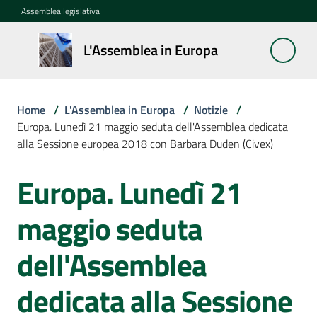
Vai al contenuto
Vai alla navigazione
Vai al footer
Assemblea legislativa
L'Assemblea
L'Assemblea in Europa
in Europa
Home
/
L'Assemblea in Europa
/
Notizie
/
Cos'è
Europa. Lunedì 21 maggio seduta dell'Assemblea dedicata
la
alla Sessione europea 2018 con Barbara Duden (Civex)
Sessione
europea
Europa. Lunedì 21
Salta al contenuto
La
maggio seduta
Rete
europea
dell'Assemblea
regionale
dedicata alla Sessione
Le