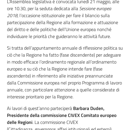
L’Assemblea legislativa è convocata lunedì 21 maggio, alle
ore 10.30, per la seduta dedicata alla
Sessione europea
2018
, l’occasione istituzionale per fare il bilancio sulla
Per i cittadini
partecipazione della Regione alla formazione e attuazione
del diritto e delle politiche dell’Unione europea nonché
individuare le priorità che guideranno le attività future.
Si tratta dell’appuntamento annuale di riflessione politica su
ciò che la Regione ha fatto (fase discendente) per adeguare
in modo efficace l’ordinamento regionale all’ordinamento
europeo e su ciò che la Regione intende fare (fase
ascendente) in riferimento alle iniziative preannunciate
dalla Commissione europea nel proprio Programma di lavoro
annuale, con particolare attenzione a quelle considerate di
interesse prioritario per la Regione.
Ai lavori di quest’anno parteciperà
Barbara Duden,
Presidente della commissione CIVEX Comitato europeo
delle Regioni
. La commissione CIVEX
(Cittadinanza,
governance
, affari istituzionali ed esterni)