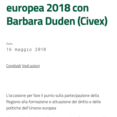
Sessioni
europea 2018 con
europee
Barbara Duden (Civex)
Notizie
Menu selezionato
Data
:
16 maggio 2018
Assemblea
legislativa
Condividi
Vedi azioni
Assemblea
Attività
Introduzione
L’occasione per fare il punto sulla partecipazione della
Regione alla formazione e attuazione del diritto e delle
Argomenti
politiche dell’Unione europea
Per i media