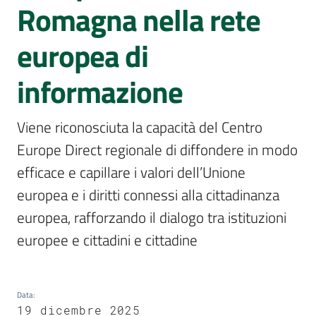
Sessioni
Romagna nella rete
europee
europea di
Notizie
Menu selezionato
informazione
Viene riconosciuta la capacità del Centro 
Europe Direct regionale di diffondere in modo 
Assemblea
legislativa
efficace e capillare i valori dell’Unione 
europea e i diritti connessi alla cittadinanza 
Assemblea
europea, rafforzando il dialogo tra istituzioni 
europee e cittadini e cittadine
Attività
Argomenti
Data
:
19 dicembre 2025
Per i media