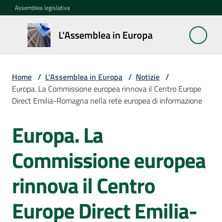
Vai al contenuto
Vai alla navigazione
Vai al footer
Assemblea legislativa
L'Assemblea
L'Assemblea in Europa
in Europa
Home
/
L'Assemblea in Europa
/
Notizie
/
Cos'è
Europa. La Commissione europea rinnova il Centro Europe
la
Direct Emilia-Romagna nella rete europea di informazione
Sessione
europea
Europa. La
Salta al contenuto
La
Commissione europea
Rete
europea
rinnova il Centro
regionale
Europe Direct Emilia-
Le