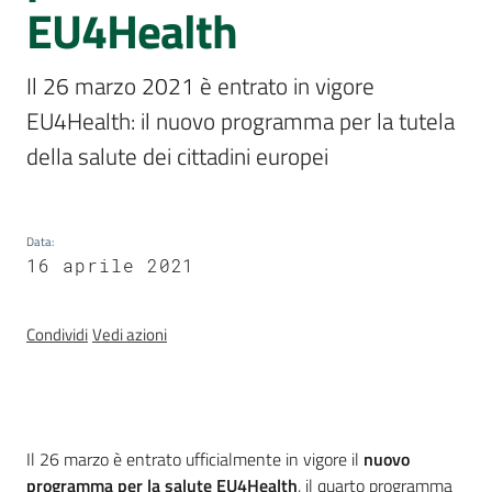
Sessioni
EU4Health
europee
Il 26 marzo 2021 è entrato in vigore 
Notizie
EU4Health: il nuovo programma per la tutela 
Menu selezionato
della salute dei cittadini europei
Assemblea
Data
:
legislativa
16 aprile 2021
Assemblea
Condividi
Vedi azioni
Attività
Argomenti
Introduzione
Il 26 marzo è entrato ufficialmente in vigore il
nuovo
programma per la salute EU4Health
, il quarto programma
Per i media