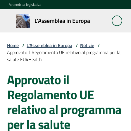
Vai al contenuto
Vai alla navigazione
Vai al footer
Assemblea legislativa
L'Assemblea
L'Assemblea in Europa
in Europa
Home
/
L'Assemblea in Europa
/
Notizie
/
Cos'è
Approvato il Regolamento UE relativo al programma per la
la
salute EU4Health
Sessione
europea
Approvato il
Salta al contenuto
La
Regolamento UE
Rete
europea
relativo al programma
regionale
per la salute
Le