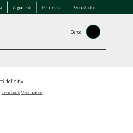
tà
Argomenti
Per i media
Per i cittadini
Cerca
ti definitivi
Condividi
Vedi azioni