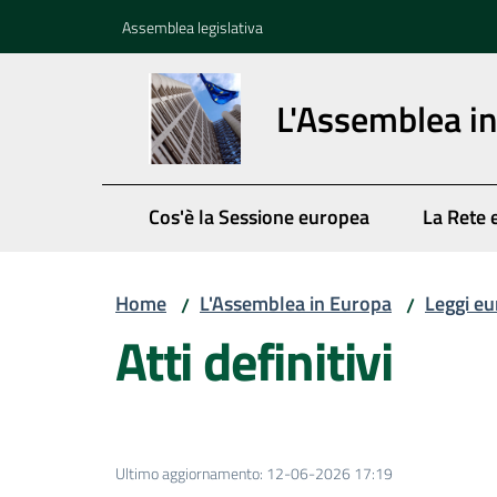
Vai al contenuto
Vai alla navigazione
Vai al footer
Assemblea legislativa
L'Assemblea i
Cos'è la Sessione europea
La Rete 
Home
L'Assemblea in Europa
Leggi eu
/
/
Atti definitivi
Ultimo aggiornamento
:
12-06-2026 17:19