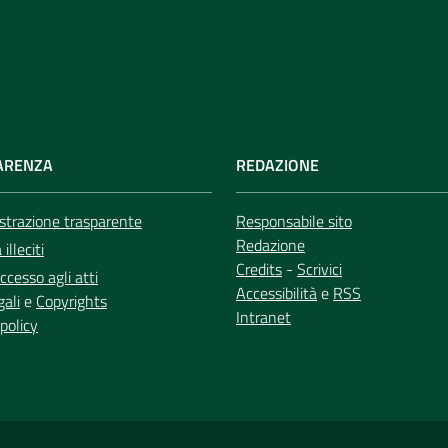
ARENZA
REDAZIONE
trazione trasparente
Responsabile sito
Redazione
illeciti
Credits
-
Scrivici
ccesso agli atti
Accessibilità
e
RSS
gali
e
Copyrights
Intranet
policy