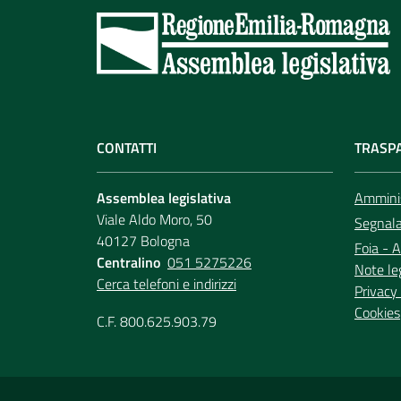
CONTATTI
TRASP
Assemblea legislativa
Amminis
Viale Aldo Moro, 50
Segnala 
40127 Bologna
Foia - A
Centralino
051 5275226
Note le
Cerca telefoni e indirizzi
Privacy 
Cookies
C.F. 800.625.903.79