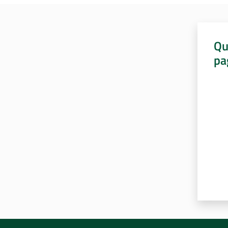
Qu
pa
Valut