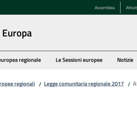
Assemblea
Attivi
n Europa
europea regionale
Le Sessioni europee
Notizie
ropee regionali
Legge comunitaria regionale 2017
At
/
/