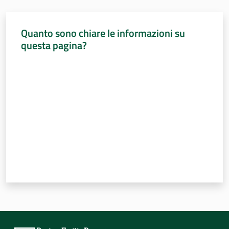
Sessioni
europee
Quanto sono chiare le informazioni su
Notizie
questa pagina?
Valuta da 1 a 5 stelle
Assemblea
legislativa
Assemblea
Attività
Argomenti
Per i media