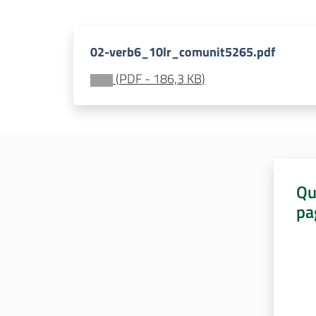
02-verb6_10lr_comunit5265.pdf
(
PDF
-
186,3 KB
)
Qu
pa
Valut