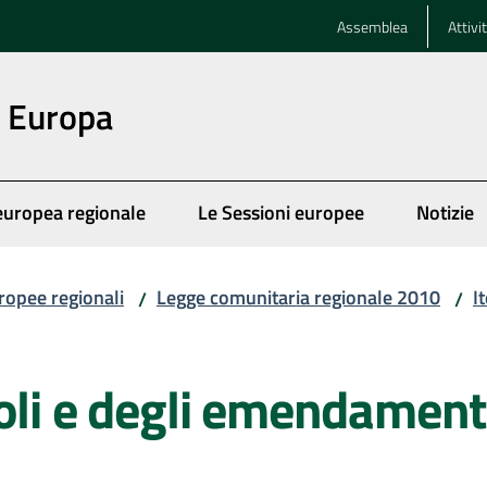
Assemblea
Attivi
n Europa
europea regionale
Le Sessioni europee
Notizie
ropee regionali
Legge comunitaria regionale 2010
I
/
/
oli e degli emendament