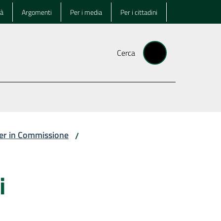
tà
Argomenti
Per i media
Per i cittadini
Cerca
ter in Commissione
/
i