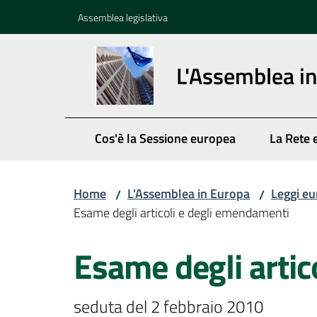
Vai al contenuto
Vai alla navigazione
Vai al footer
Assemblea legislativa
L'Assemblea i
Cos'è la Sessione europea
La Rete 
Home
L'Assemblea in Europa
Leggi eu
/
/
Esame degli articoli e degli emendamenti
Esame degli artic
seduta del 2 febbraio 2010