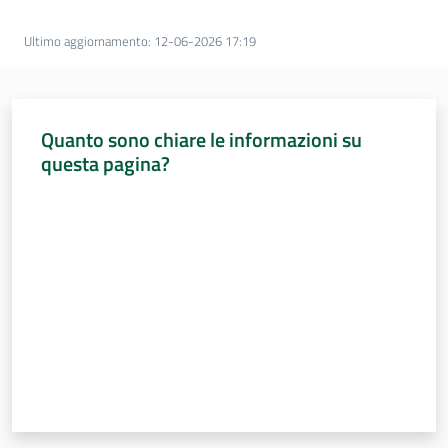
Sessioni
europee
Ultimo aggiornamento
:
12-06-2026 17:19
Notizie
Quanto sono chiare le informazioni su
questa pagina?
Valuta da 1 a 5 stelle
Assemblea
legislativa
Assemblea
Attività
Argomenti
Per i media