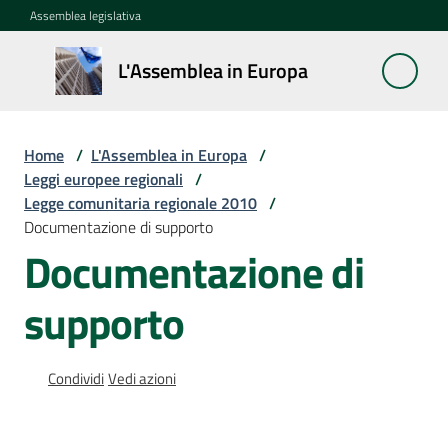
Vai al contenuto
Vai alla navigazione
Vai al footer
Assemblea legislativa
L'Assemblea
L'Assemblea in Europa
in Europa
Home
/
L'Assemblea in Europa
/
Cos'è
Leggi europee regionali
/
la
Legge comunitaria regionale 2010
/
Sessione
Documentazione di supporto
europea
Documentazione di
La
supporto
Rete
europea
regionale
Condividi
Vedi azioni
Le